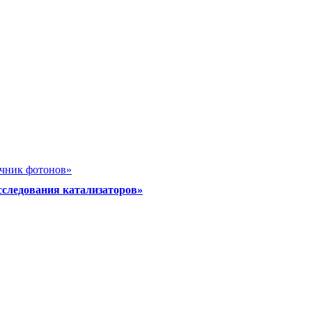
очник фотонов»
сследования катализаторов»