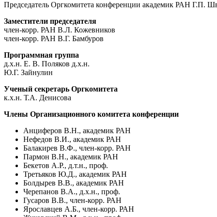
Председатель Оргкомитета конференции академик РАН Г.П. Ш
Заместители председателя
член-корр. РАН В.Л. Кожевников
член-корр. РАН В.Г. Бамбуров
Программная группа
д.х.н. Е. В. Поляков д.х.н.
Ю.Г. Зайнулин
Ученый секретарь Оргкомитета
к.х.н. Т.А. Денисова
Члены Организационного комитета конференции
Анциферов В.Н., академик РАН
Нефедов В.И., академик РАН
Балакирев В.Ф., член-корр. РАН
Пармон В.Н., академик РАН
Бекетов А.Р., д.т.н., проф.
Третьяков Ю.Д., академик РАН
Болдырев В.В., академик РАН
Черепанов В.А., д.х.н., проф.
Гусаров В.В., член-корр. РАН
Ярославцев А.Б., член-корр. РАН