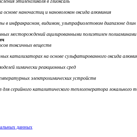
сления этиленгликоля в глиоксаль
 основе наночастиц и нановолокон оксида алюминия
ы в инфракрасном, видимом, ультрафиолетовом диапазоне длин
анных месторождений ацилированными полиэтилен полиаминами
ич
сов токсичных веществ
тных катализаторах на основе сульфатированного оксида алюми
оделей химически реакционных сред
емпературных электрохимических устройств
 для серийного каталитического теплогенератора локального 
нальных данных