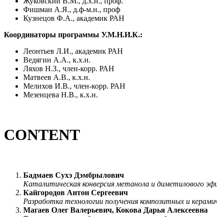
Жуковский В.М., д.х.н., проф.
Фишман А.Я., д.ф-м.н., проф
Кузнецов Ф.А., академик РАН
Координаторы программы У.М.Н.И.К.:
Леонтьев Л.И., академик РАН
Ведягин А.А., к.х.н.
Ляхов Н.З., член-корр. РАН
Матвеев А.В., к.х.н.
Мелихов И.В., член-корр. РАН
Мезенцева Н.В., к.х.н.
CONTENT
Бадмаев Сухэ Дэмбрылович
Каталитическая конверсия метанола и диметилового эф
Кайгородов Антон Сергеевич
Разработка технологии получения композитных и керам
Магаев Олег Валерьевич, Кокова Дарья Алексеевна