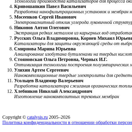
Технологии производства катализаторов для процесса оки
Кривошапкин Павел Васильевич
Разработка нанофильтрационных установок и мембран на
Мосеенков Сергей Иванович
Электромагнитный отклик углерода луковичной структур
Никонов Антон Олегович
Экстракция редких металлов из карьерных вод отработ
Русских Ольга Владимировна, Корнев Михаил Юрьев
Катализаторы для защиты окружающей среды от выбро
Смирнова Марина Юрьевна
Алкилирование изобутана бутиленами на твердых кисло
Стояновская Ольга Петровна, Черных И.Г.
Оптимизация технологии построения полуэмпирических м
Улихин Артем Сергеевич
Нанокомпозиционные твердые электролиты для среднет
Усольцев Владимир Валерьевич
Разработка катализатора сжигания органических топлив
Хлебников Николай Александрович
Изготовление нанокомпозитных трековых мембран
Copyright ©
catalysis.ru
2005–2026
Политика конфиденциальности в отношении обработки персо