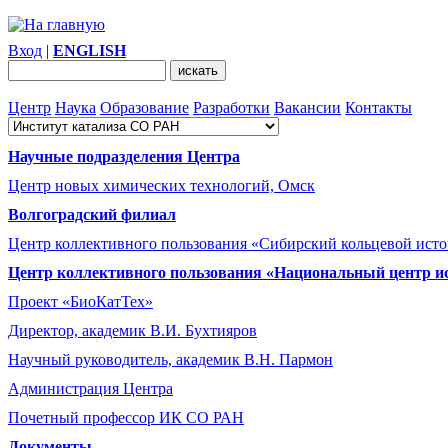
Вход
|
ENGLISH
Центр
Наука
Образование
Разработки
Вакансии
Контакты
Научные подразделения Центра
Центр новых химических технологий, Омск
Волгоградский филиал
Центр коллективного пользования «Сибирский кольцевой ист
Центр коллективного пользования «Национальный центр и
Проект «БиоКатТех»
Директор, академик В.И. Бухтияров
Научный руководитель, академик В.Н. Пармон
Администрация Центра
Почетный профессор ИК СО РАН
Документы