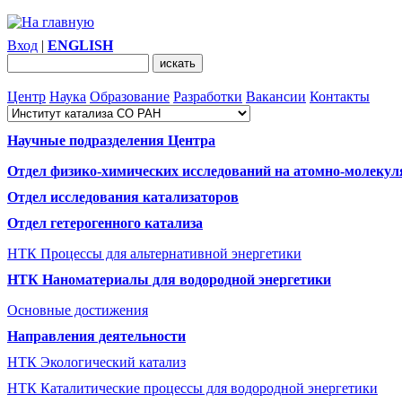
Вход
|
ENGLISH
Центр
Наука
Образование
Разработки
Вакансии
Контакты
Научные подразделения Центра
Отдел физико-химических исследований на атомно-молекул
Отдел исследования катализаторов
Отдел гетерогенного катализа
НТК Процессы для альтернативной энергетики
НТК Наноматериалы для водородной энергетики
Основные достижения
Направления деятельности
НТК Экологический катализ
НТК Каталитические процессы для водородной энергетики