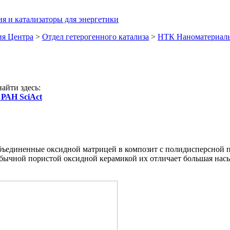
я и катализаторы для энергетики
ия Центра
>
Отдел гетерогенного катализа
>
НТК Наноматериалы
айти здесь:
 РАН SciAct
бъединенные оксидной матрицей в композит с полидисперсной 
обычной пористой оксидной керамикой их отличает большая насы