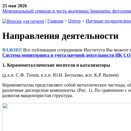
25 мая 2026
Мемориальный семинар в честь академика Замараева: фотохими
|
Главная
>
Центр
>
Научные подразделен
Направления деятельности
ВАЖНО!
Все публикации сотрудников Института Вы можете н
Система мониторинга и учета научной деятельности ИК СО
1. Керамометаллические носители и катализаторы
(д.х.н. С.Ф. Тихов, к.х.н. Ю.Н. Беспалко, асп. К.Р. Валеев)
Керамометаллы представляют собой металлические частицы, о
различные дисперсные компоненты. (Рис. 1). По сравнению с 
развитая макропористая структура.