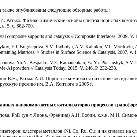
 а также опубликованы следующие обзорные работы:
 А.И. Ратько. Физико-химические основы синтеза пористых комп
в. 5, с. 682-700.
l composite supports and catalysts // Composite Interfaces. 2009. V. 
ykov, E.I. Bogolepova, S.V. Tsybulya, A.V. Kalinkin, V.P. Mordovin, A
taining Matrices. // Studies in Surface Science & Catalysis, 2007, v. 
epanova, Yu.N. Bespalko, V.E. Ramanenkau, Ya.Ya. Piatsiushyk, S.V. 
f Me-Al powders // Catalysis Today, 2015, V. 246, P. 232-238.
он В.Н., Ратько А.И. Пористые композиты на основе оксид-алюм
орусскую премию им. В.А. Коптюга в 2005 г.
анных нанокомпозитных катализаторов процессов трансформа
пова, PhD (ун-т Лиона, Франция) А.Н. Бобин, к.х.н. М.Н. Симоно
изаторов: кластеры металлов (Ni, Co, Ru, Cu) и их сплавов на
 поверхностью (Рис. 3), изучение их структурных и поверхнос