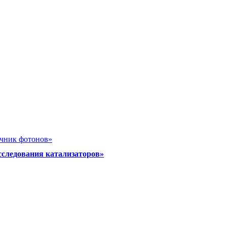
очник фотонов»
сследования катализаторов»