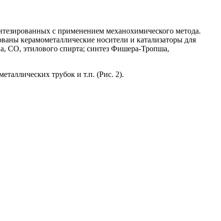
интезированных с применением механохимического метода.
ованы керамометаллические носители и катализаторы для
на, СО, этилового спирта; синтез Фишера-Тропша,
аллических трубок и т.п. (Рис. 2).