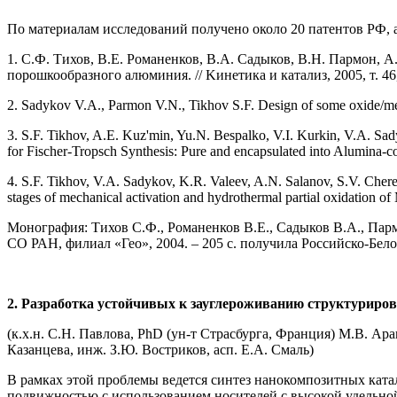
По материалам исследований получено около 20 патентов РФ,
1. С.Ф. Тихов, В.Е. Романенков, В.А. Садыков, В.Н. Пармон,
порошкообразного алюминия. // Kинетика и катализ, 2005, т. 46, 
2. Sadykov V.A., Parmon V.N., Tikhov S.F. Design of some oxide/meta
3. S.F. Tikhov, A.E. Kuz'min, Yu.N. Bespalko, V.I. Kurkin, V.A. Sad
for Fischer-Tropsch Synthesis: Pure and encapsulated into Alumina-con
4. S.F. Tikhov, V.A. Sadykov, K.R. Valeev, A.N. Salanov, S.V. Cher
stages of mechanical activation and hydrothermal partial oxidation o
Монография: Тихов С.Ф., Романенков В.Е., Садыков В.А., Парм
СО РАН, филиал «Гео», 2004. – 205 с. получила Российско-Бел
2. Разработка устойчивых к зауглероживанию структуриров
(к.х.н. С.Н. Павлова, PhD (ун-т Страсбурга, Франция) М.В. Ара
Казанцева, инж. З.Ю. Востриков, асп. Е.А. Смаль)
В рамках этой проблемы ведется синтез нанокомпозитных катал
подвижностью с использованием носителей с высокой удельной