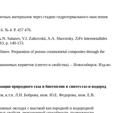
озитных материалов через стадию гидротермального окисления
16. № 4. P. 457 476.
.N. Salanov, V.I. Zaikovskii, A.A. Shavorsky. ZrFe Intermetallides
163, p. 140-153.
Dimov. Preparation of porous ceramometal composites through the
иниевых керметов (синтез и свойства). – Новосибирск: Изд-во
ции природного газа и биотоплив в синтез-газ и водород
в, к.т.н. Л.Н. Боброва, инж. Ю.Е. Федорова, инж. Е.В.
 сложных оксидах c высокой кислородной и водородной
тных свойств, реакционной способности, подвижности