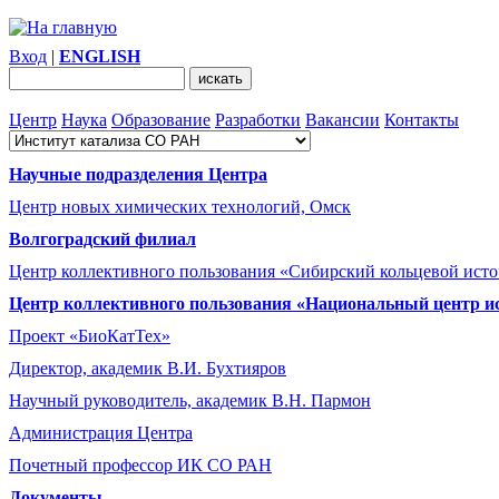
Вход
|
ENGLISH
Центр
Наука
Образование
Разработки
Вакансии
Контакты
Научные подразделения Центра
Центр новых химических технологий, Омск
Волгоградский филиал
Центр коллективного пользования «Сибирский кольцевой ист
Центр коллективного пользования «Национальный центр и
Проект «БиоКатТех»
Директор, академик В.И. Бухтияров
Научный руководитель, академик В.Н. Пармон
Администрация Центра
Почетный профессор ИК СО РАН
Документы