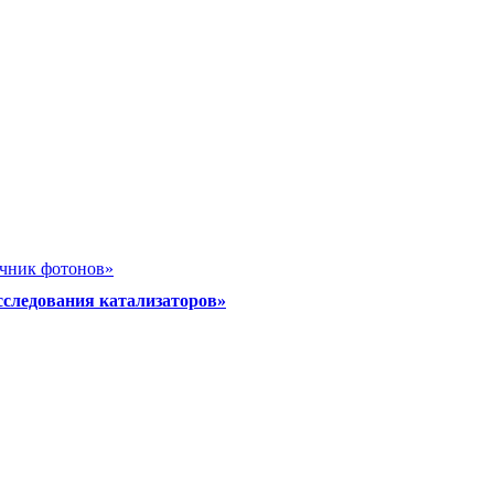
очник фотонов»
сследования катализаторов»