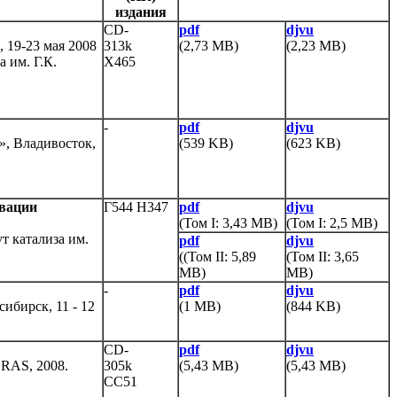
издания
CD-
pdf
djvu
 19-23 мая 2008
313k
(2,73 MB)
(2,23 MB)
 им. Г.К.
Х465
-
pdf
djvu
.», Владивосток,
(539 KB)
(623 KB)
ивации
Г544 Н347
pdf
djvu
(Том I: 3,43 MB)
(Том I: 2,5 MB)
ут катализа им.
pdf
djvu
((Том II: 5,89
(Том II: 3,65
MB)
MB)
-
pdf
djvu
бирск, 11 - 12
(1 MB)
(844 KB)
CD-
pdf
djvu
B RAS, 2008.
305k
(5,43 MB)
(5,43 MB)
СC51