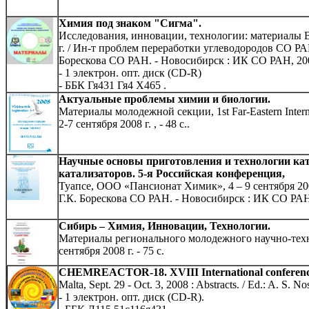
Химия под знаком "Сигма".
Исследования, инновации, технологии: материалы 
г. / Ин-т проблем переработки углеводородов СО РАН
Борескова СО РАН. - Новосибирск : ИК СО РАН, 2008
- 1 электрон. опт. диск (CD-R)
- ББК Гя431 Гя4 Х465 .
Актуальные проблемы химии и биологии.
Материалы молодежной секции, 1st Far-Eastern Intern
2-7 сентября 2008 г. , - 48 c..
Научные основы приготовления и технологии кат
катализаторов. 5-я Российская конференция,
Туапсе, ООО «Пансионат Химик», 4 – 9 сентября 2008 г
Г.К. Борескова СО РАН. - Новосибирск : ИК СО РАН, 2
Сибирь – Химия, Инновации, Технологии.
Материалы регионального молодежного научно-техн
сентября 2008 г. - 75 c.
CHEMREACTOR-18. XVIII International conference 
Malta, Sept. 29 - Oct. 3, 2008 : Abstracts. / Ed.: A. S.
- 1 электрон. опт. диск (CD-R).