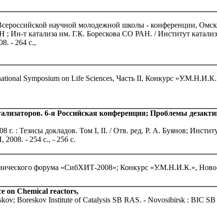
Всероссийской научной молодежной школы - конференции, Омск,
 ; Ин-т катализа им. Г.К. Борескова СО РАН. / Институт катализа
. - 264 с.,
ational Symposium on Life Sciences, Часть II, Конкурс «У.М.Н.И.К
ализаторов. 6-я Российская конференция; Проблемы дезакт
. : Тезисы докладов. Том I, II. / Отв. ред. Р. А. Буянов; Инстит
008. - 254 с., - 256 с.
ического форума «СибХИТ-2008»; Конкурс «У.М.Н.И.К.», Новоси
on Chemical reactors,
 Noskov; Boreskov Institute of Catalysis SB RAS. - Novosibirsk : BIC S