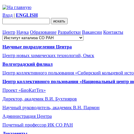
Вход
|
ENGLISH
Центр
Наука
Образование
Разработки
Вакансии
Контакты
Научные подразделения Центра
Центр новых химических технологий, Омск
Волгоградский филиал
Центр коллективного пользования «Сибирский кольцевой ист
Центр коллективного пользования «Национальный центр и
Проект «БиоКатТех»
Директор, академик В.И. Бухтияров
Научный руководитель, академик В.Н. Пармон
Администрация Центра
Почетный профессор ИК СО РАН
Документы