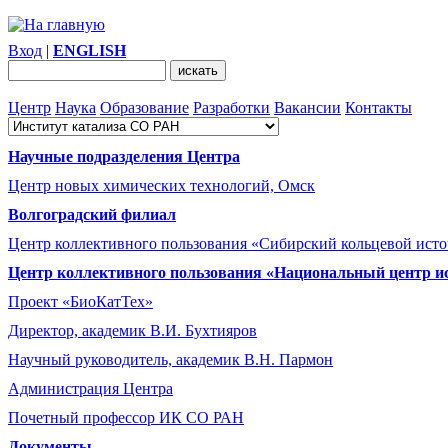
Вход
|
ENGLISH
Центр
Наука
Образование
Разработки
Вакансии
Контакты
Научные подразделения Центра
Центр новых химических технологий, Омск
Волгоградский филиал
Центр коллективного пользования «Сибирский кольцевой ист
Центр коллективного пользования «Национальный центр и
Проект «БиоКатТех»
Директор, академик В.И. Бухтияров
Научный руководитель, академик В.Н. Пармон
Администрация Центра
Почетный профессор ИК СО РАН
Документы