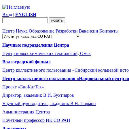
Вход
|
ENGLISH
Центр
Наука
Образование
Разработки
Вакансии
Контакты
Научные подразделения Центра
Центр новых химических технологий, Омск
Волгоградский филиал
Центр коллективного пользования «Сибирский кольцевой ист
Центр коллективного пользования «Национальный центр и
Проект «БиоКатТех»
Директор, академик В.И. Бухтияров
Научный руководитель, академик В.Н. Пармон
Администрация Центра
Почетный профессор ИК СО РАН
Документы