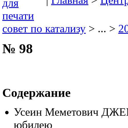
совет по катализу
> ... >
2
№ 98
Содержание
Усеин Меметович ДЖЕ
юбилею