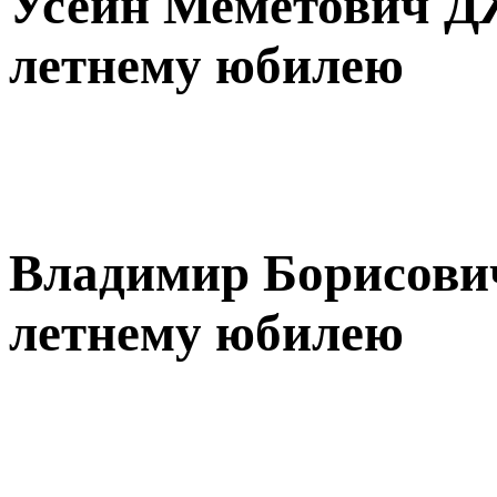
Усеин Меметович 
летнему юбилею
Владимир Борисови
летнему юбилею