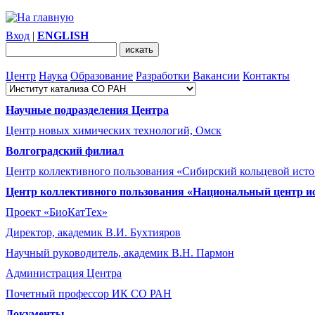
Вход
|
ENGLISH
Центр
Наука
Образование
Разработки
Вакансии
Контакты
Научные подразделения Центра
Центр новых химических технологий, Омск
Волгоградский филиал
Центр коллективного пользования «Сибирский кольцевой ист
Центр коллективного пользования «Национальный центр и
Проект «БиоКатТех»
Директор, академик В.И. Бухтияров
Научный руководитель, академик В.Н. Пармон
Администрация Центра
Почетный профессор ИК СО РАН
Документы