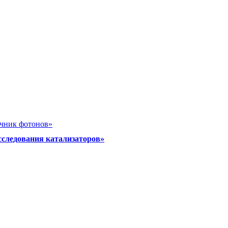
очник фотонов»
сследования катализаторов»