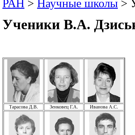
РАН
>
Научные школы
> 
Ученики В.А. Дзись
Тарасова Д.В.
Зенковец Г.А.
Иванова А.С.