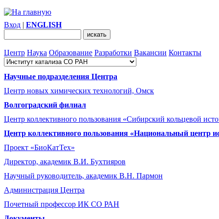
Вход
|
ENGLISH
Центр
Наука
Образование
Разработки
Вакансии
Контакты
Научные подразделения Центра
Центр новых химических технологий, Омск
Волгоградский филиал
Центр коллективного пользования «Сибирский кольцевой ист
Центр коллективного пользования «Национальный центр и
Проект «БиоКатТех»
Директор, академик В.И. Бухтияров
Научный руководитель, академик В.Н. Пармон
Администрация Центра
Почетный профессор ИК СО РАН
Документы