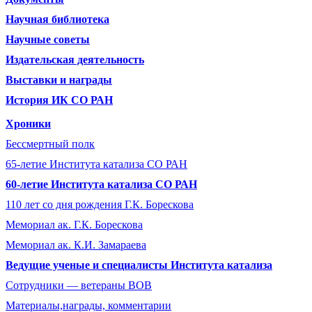
Научная библиотека
Научные советы
Издательская деятельность
Выставки и награды
История ИК СО РАН
Хроники
Бессмертный полк
65-летие Института катализа СО РАН
60-летие Института катализа СО РАН
110 лет со дня рождения Г.К. Борескова
Мемориал ак. Г.К. Борескова
Мемориал ак. К.И. Замараева
Ведущие ученые и специалисты Института катализа
Сотрудники ― ветераны ВОВ
Материалы,награды, комментарии