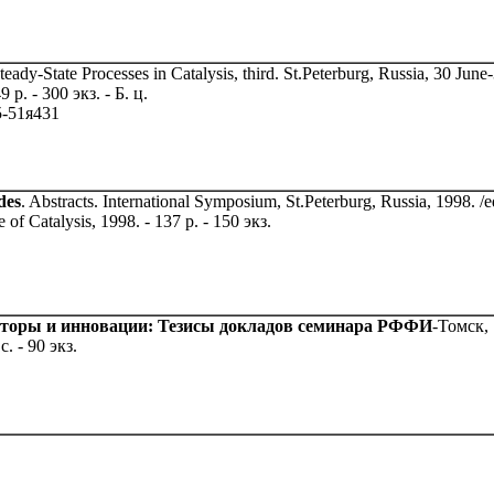
teady-State Processes in Catalysis, third. St.Peterburg, Russia, 30 June-
9 p. - 300 экз. - Б. ц.
5-51я431
des
. Abstracts. International Symposium, St.Peterburg, Russia, 1998. /
e of Catalysis, 1998. - 137 p. - 150 экз.
аторы и инновации: Тезисы докладов семинара РФФИ
-Томск, 
. - 90 экз.