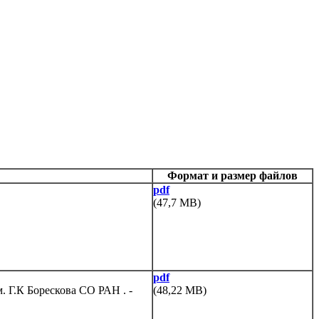
Формат и размер файлов
pdf
(47,7 MB)
pdf
. Г.К Борескова СО РАН . -
(48,22 MB)