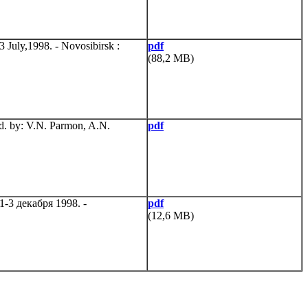
3 July,1998. - Novosibirsk :
pdf
(88,2 MB)
ed. by: V.N. Parmon, A.N.
pdf
1-3 декабря 1998. -
pdf
(12,6 MB)