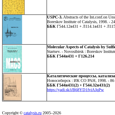
USPC-3.
Abstracts of the Int.conf.on Uns
Boreskov Institute of Catalysis, 1998. - 24
ББК
Г544.12я431 + Л114.1я431 + Л11
Molecular Aspects of Catalysis by Sulfi
Startsev. - Novosibirsk : Boreskov Institut
ББК Г544я431 + Г126.214
Каталитические процессы, катализ
Новосибирск : ИК СО РАН, 1998. - 86 с
ББК Г544я431(2) + Г544.32я431(2)
https://yadi.sk/i/B68YD1fviAJqPw
Copyright ©
catalysis.ru
2005–2026