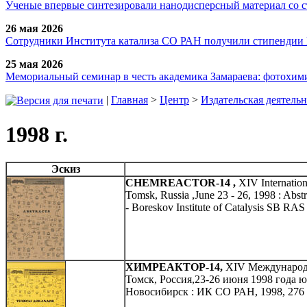
Ученые впервые синтезировали нанодисперсный материал со 
26 мая 2026
Сотрудники Института катализа СО РАН получили стипендии
25 мая 2026
Мемориальный семинар в честь академика Замараева: фотохими
|
Главная
>
Центр
>
Издательская деятельн
1998 г.
Эскиз
CHEMREACTOR-14 ,
XIV Internatio
Tomsk, Russia ,June 23 - 26, 1998 : Abst
- Boreskov Institute of Catalysis SB RA
ХИМРЕАКТОР-14,
XIV Международ
Томск, Россия,23-26 июня 1998 года ю
Новосибирск : ИК СО РАН, 1998, 276 