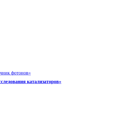
очник фотонов»
сследования катализаторов»