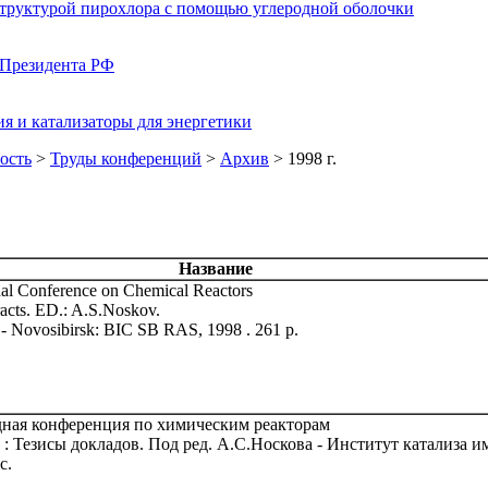
структурой пирохлора с помощью углеродной оболочки
 Президента РФ
я и катализаторы для энергетики
ость
>
Труды конференций
>
Архив
> 1998 г.
Название
nal Conference on Chemical Reactors
racts. ED.: A.S.Noskov.
S - Novosibirsk: BIC SB RAS, 1998 . 261 p.
ная конференция по химическим реакторам
 : Тезисы докладов. Под ред. А.С.Носкова - Институт катализа им
с.