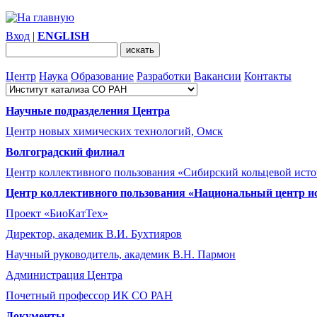
Вход
|
ENGLISH
Центр
Наука
Образование
Разработки
Вакансии
Контакты
Научные подразделения Центра
Центр новых химических технологий, Омск
Волгоградский филиал
Центр коллективного пользования «Сибирский кольцевой ист
Центр коллективного пользования «Национальный центр и
Проект «БиоКатТех»
Директор, академик В.И. Бухтияров
Научный руководитель, академик В.Н. Пармон
Администрация Центра
Почетный профессор ИК СО РАН
Документы