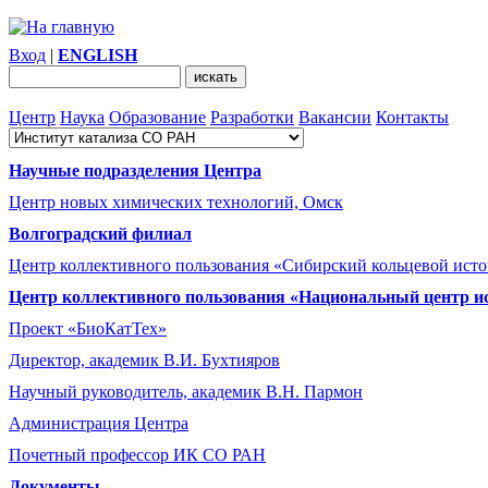
Вход
|
ENGLISH
Центр
Наука
Образование
Разработки
Вакансии
Контакты
Научные подразделения Центра
Центр новых химических технологий, Омск
Волгоградский филиал
Центр коллективного пользования «Сибирский кольцевой ист
Центр коллективного пользования «Национальный центр и
Проект «БиоКатТех»
Директор, академик В.И. Бухтияров
Научный руководитель, академик В.Н. Пармон
Администрация Центра
Почетный профессор ИК СО РАН
Документы