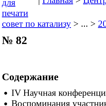
совет по катализу
> ... >
2
№ 82
Содержание
IV Научная конфере
Воспоминания участник