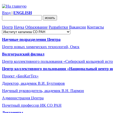
Вход
|
ENGLISH
Центр
Наука
Образование
Разработки
Вакансии
Контакты
Научные подразделения Центра
Центр новых химических технологий, Омск
Волгоградский филиал
Центр коллективного пользования «Сибирский кольцевой ист
Центр коллективного пользования «Национальный центр и
Проект «БиоКатТех»
Директор, академик В.И. Бухтияров
Научный руководитель, академик В.Н. Пармон
Администрация Центра
Почетный профессор ИК СО РАН
Документы