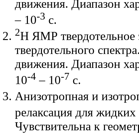
движения. Диапазон ха
-3
– 10
с.
2
Н ЯМР твердотельное 
твердотельного спектра
движения. Диапазон ха
-4
-7
10
– 10
с.
Анизотропная и изотр
релаксация для жидких 
Чувствительна к геоме