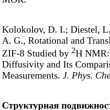
Kolokolov, D. I.; Diestel, L
A. G., Rotational and Trans
2
ZIF-8 Studied by
H NMR: E
Diffusivity and Its Compar
Measurements.
J. Phys. Ch
Структурная подвижност