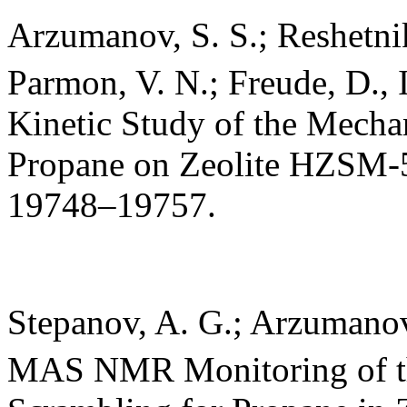
Arzumanov, S. S.; Reshetnik
Parmon, V. N.; Freude, D., 
Kinetic Study of the Mech
Propane on Zeolite HZSM-
19748–19757.
Stepanov, A. G.; Arzumanov,
MAS NMR Monitoring of 