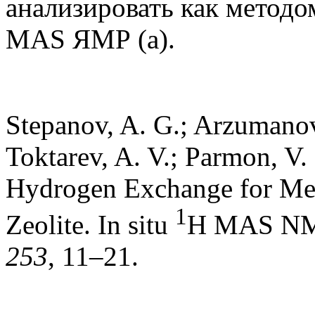
анализировать как метод
MAS ЯМР (a).
Stepanov, A. G.; Arzumanov,
Toktarev, A. V.; Parmon, V.
Hydrogen Exchange for Me
1
Zeolite. In situ
H MAS NMR
253
, 11–21.