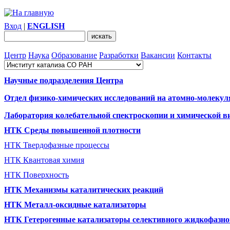
Вход
|
ENGLISH
Центр
Наука
Образование
Разработки
Вакансии
Контакты
Научные подразделения Центра
Отдел физико-химических исследований на атомно-молекул
Лаборатория колебательной спектроскопии и химической в
НТК Среды повышенной плотности
НТК Твердофазные процессы
НТК Квантовая химия
НТК Поверхность
НТК Механизмы каталитических реакций
НТК Металл-оксидные катализаторы
НТК Гетерогенные катализаторы селективного жидкофазно