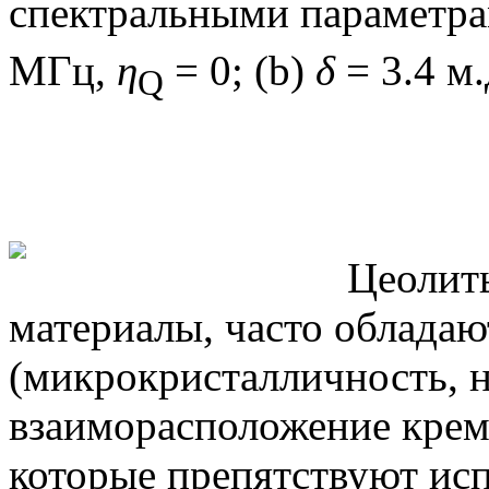
спектральными параметра
MГц,
η
= 0; (b)
δ
= 3.4 м.
Q
Цеолит
материалы, часто обладаю
(микрокристалличность, 
взаиморасположение крем
которые препятствуют ис