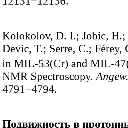
12131−12136.
Kolokolov, D. I.; Jobic, H.;
Devic, T.; Serre, C.; Férey
in MIL-53(Cr) and MIL-47
NMR Spectroscopy.
Angew.
4791−4794.
Подвижность в протонн