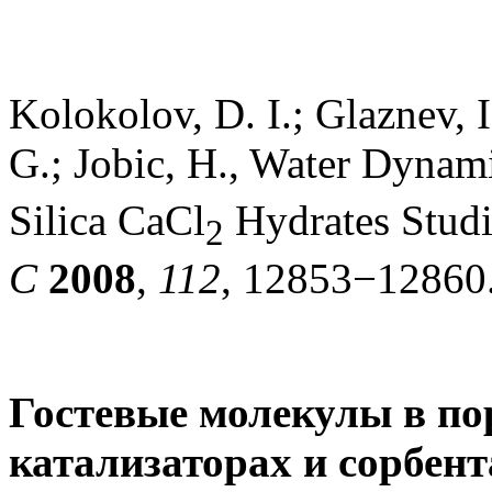
Kolokolov, D. I.; Glaznev, I.
G.; Jobic, H., Water Dynam
Silica CaCl
Hydrates Stud
2
C
2008
,
112
, 12853−12860
Гостевые молекулы в по
катализаторах и сорбент