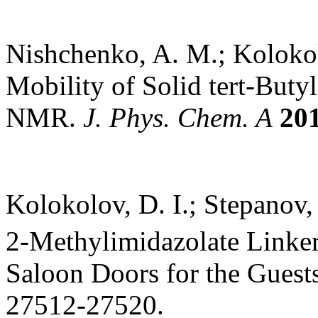
Nishchenko, A. M.; Kolokolo
Mobility of Solid tert-But
NMR.
J. Phys. Chem. A
20
Kolokolov, D. I.; Stepanov, 
2-Methylimidazolate Linke
Saloon Doors for the Guest
27512-27520.