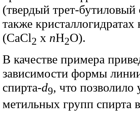
(твердый трет-бутиловый 
также кристаллогидратах 
(CaCl
x
n
H
O).
2
2
В качестве примера приве
зависимости формы линии
спирта-
d
, что позволило
9
метильных групп спирта в