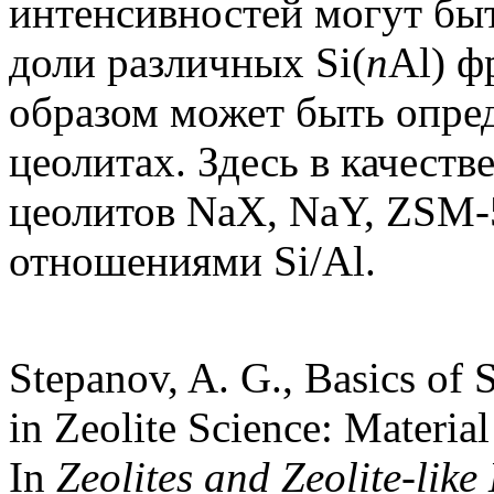
интенсивностей могут бы
доли различных Si(
n
Al) ф
образом может быть опред
цеолитах. Здесь в качест
цеолитов NaX, NaY, ZSM-
отношениями Si/Al.
Stepanov, A. G., Basics of
in Zeolite Science: Materia
In
Zeolites and Zeolite-like