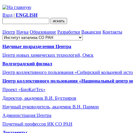
Вход
|
ENGLISH
Центр
Наука
Образование
Разработки
Вакансии
Контакты
Научные подразделения Центра
Центр новых химических технологий, Омск
Волгоградский филиал
Центр коллективного пользования «Сибирский кольцевой ист
Центр коллективного пользования «Национальный центр и
Проект «БиоКатТех»
Директор, академик В.И. Бухтияров
Научный руководитель, академик В.Н. Пармон
Администрация Центра
Почетный профессор ИК СО РАН
Документы