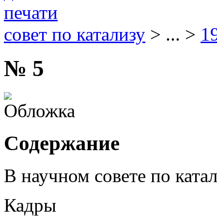
совет по катализу
> ... >
1
№ 5
Содержание
В научном совете по ката
Кадры