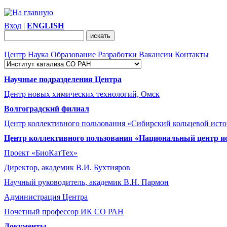
Вход
|
ENGLISH
Центр
Наука
Образование
Разработки
Вакансии
Контакты
Научные подразделения Центра
Центр новых химических технологий, Омск
Волгоградский филиал
Центр коллективного пользования «Сибирский кольцевой ист
Центр коллективного пользования «Национальный центр и
Проект «БиоКатТех»
Директор, академик В.И. Бухтияров
Научный руководитель, академик В.Н. Пармон
Администрация Центра
Почетный профессор ИК СО РАН
Документы