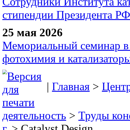
Сотрудники Института ка
стипендии Президента Р
25 мая 2026
Мемориальный семинар в 
фотохимия и катализаторы
|
Главная
>
Цент
деятельность
>
Труды ко
г.
> Catalyst Design