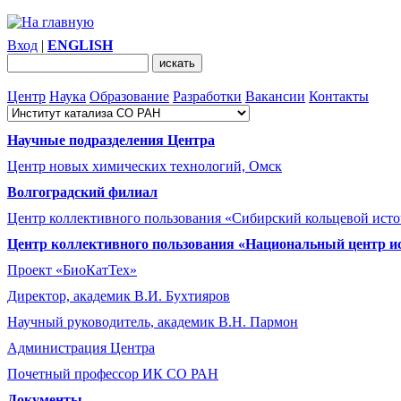
Вход
|
ENGLISH
Центр
Наука
Образование
Разработки
Вакансии
Контакты
Научные подразделения Центра
Центр новых химических технологий, Омск
Волгоградский филиал
Центр коллективного пользования «Сибирский кольцевой ист
Центр коллективного пользования «Национальный центр и
Проект «БиоКатТех»
Директор, академик В.И. Бухтияров
Научный руководитель, академик В.Н. Пармон
Администрация Центра
Почетный профессор ИК СО РАН
Документы