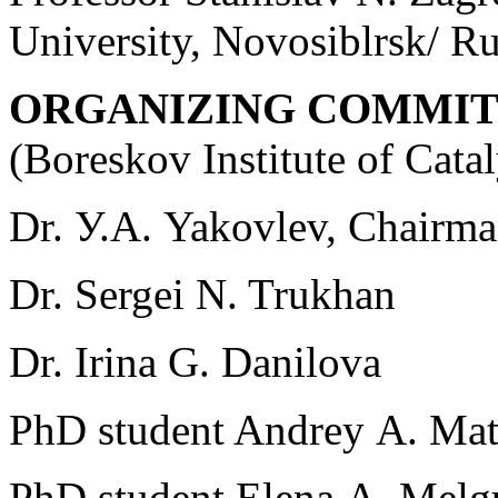
University, Novosiblrsk/ Ru
ORGANIZING СОММI
(Boreskov Institute of Cata
Dr. У.А. Yakovlev, Chairm
Dr. Sergei N. Trukhan
Dr. Irina G. Danilova
PhD student Andrey А. Ma
PhD student Elena А. Mel