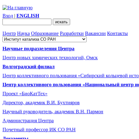
Вход
|
ENGLISH
Центр
Наука
Образование
Разработки
Вакансии
Контакты
Научные подразделения Центра
Центр новых химических технологий, Омск
Волгоградский филиал
Центр коллективного пользования «Сибирский кольцевой ист
Центр коллективного пользования «Национальный центр и
Проект «БиоКатТех»
Директор, академик В.И. Бухтияров
Научный руководитель, академик В.Н. Пармон
Администрация Центра
Почетный профессор ИК СО РАН
Документы