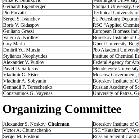
Mike P. Dudukovic
Washington University,
Gerhardt Eigenberger
Stuttgart University, 
Pio Forzatti
Technical University of
Sergei S. Ivanchev
St. Petersburg Departm
Boris V. Gidaspov
RSC “Applied Chemistry
Guiliano Grassi
European Biomass Indu
Valerii A. Kirillov
Boreskov Institute of 
Guy Marin
Ghent University, Bel
Dmitrii Yu. Murzin
?bo Akademi University
Stylianos Neophytides
Institute of Chemical 
Alexander V. Putilov
Federal Agency for Ato
Pavel D. Sarkisov
Mendeleyev University
Vladimir G. Sister
Moscow Government, 
Vladimir A. Sobyanin
Boreskov Institute of 
Gennadii F. Tereschenko
Russian Academy of Sci
Constantinos G. Vayenas
University of Patras, G
Organizing Committee
Alexander S. Noskov,
Chairman
Boreskov Institute of 
Victor A. Chumachenko
JSC “Katalizator”, Nov
Sergei M. Foshkin
Russian Scientific and 