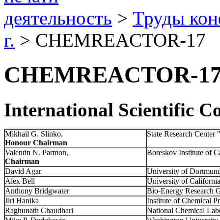
деятельность
>
Труды ко
г.
> CHEMREACTOR-17
CHEMREACTOR-1
International Scientific 
Mikhail G. Slinko,
State Research Center
Honour Chairman
Valentin N. Parmon,
Boreskov Institute of 
Chairman
David Agar
University of Dortmun
Alex Bell
University of Californ
Anthony Bridgwater
Bio-Energy Research G
Jiri Hanika
Institute of Chemical 
Raghunath Chaudhari
National Chemical Labo