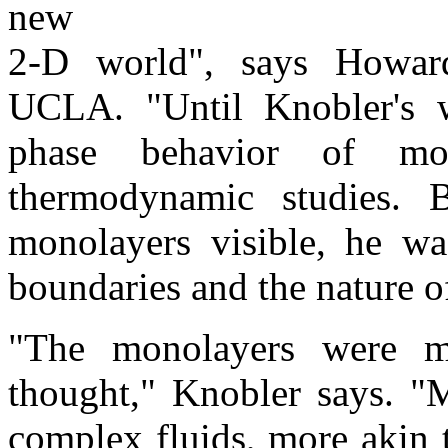
new
2-D world", says Howard
UCLA. "Until Knobler's w
phase behavior of mo
thermodynamic studies. B
monolayers visible, he wa
boundaries and the nature 
"The monolayers were m
thought," Knobler says. "M
complex fluids, more akin t