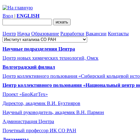
Вход
|
ENGLISH
Центр
Наука
Образование
Разработки
Вакансии
Контакты
Научные подразделения Центра
Центр новых химических технологий, Омск
Волгоградский филиал
Центр коллективного пользования «Сибирский кольцевой ист
Центр коллективного пользования «Национальный центр и
Проект «БиоКатТех»
Директор, академик В.И. Бухтияров
Научный руководитель, академик В.Н. Пармон
Администрация Центра
Почетный профессор ИК СО РАН
Документы