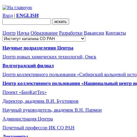
Вход
|
ENGLISH
Центр
Наука
Образование
Разработки
Вакансии
Контакты
Научные подразделения Центра
Центр новых химических технологий, Омск
Волгоградский филиал
Центр коллективного пользования «Сибирский кольцевой ист
Центр коллективного пользования «Национальный центр и
Проект «БиоКатТех»
Директор, академик В.И. Бухтияров
Научный руководитель, академик В.Н. Пармон
Администрация Центра
Почетный профессор ИК СО РАН
Документы