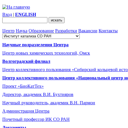
Вход
|
ENGLISH
Центр
Наука
Образование
Разработки
Вакансии
Контакты
Научные подразделения Центра
Центр новых химических технологий, Омск
Волгоградский филиал
Центр коллективного пользования «Сибирский кольцевой ист
Центр коллективного пользования «Национальный центр и
Проект «БиоКатТех»
Директор, академик В.И. Бухтияров
Научный руководитель, академик В.Н. Пармон
Администрация Центра
Почетный профессор ИК СО РАН
Документы