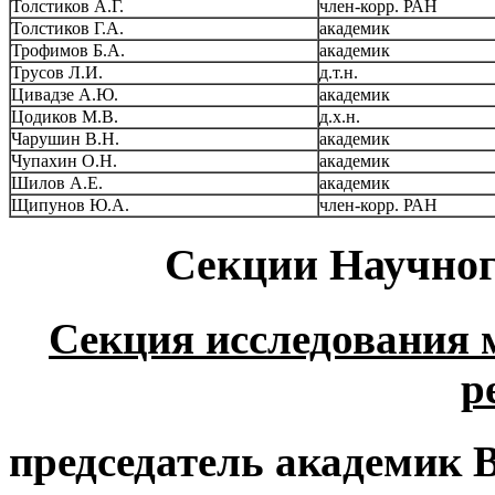
Толстиков А.Г.
член-корр. РАН
Толстиков Г.А.
академик
Трофимов Б.А.
академик
Трусов Л.И.
д.т.н.
Цивадзе А.Ю.
академик
Цодиков М.В.
д.х.н.
Чарушин В.Н.
академик
Чупахин О.Н.
академик
Шилов А.Е.
академик
Щипунов Ю.А.
член-корр. РАН
Секции Научног
Секция исследования 
р
председатель академик 