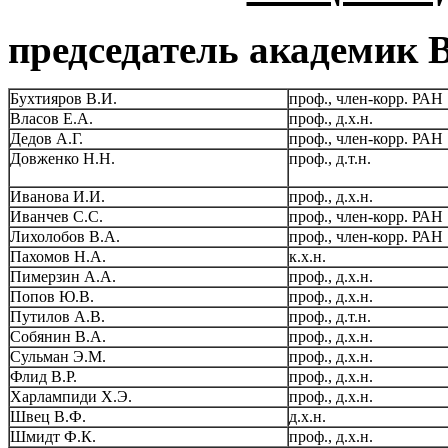
председатель академик 
Бухтияров В.И.
проф., член-корр. РАН
Власов Е.А.
проф., д.х.н.
Дедов А.Г.
проф., член-корр. РАН
Довженко Н.Н.
проф., д.т.н.
Иванова И.И.
проф., д.х.н.
Иванчев С.С.
проф., член-корр. РАН
Лихолобов В.А.
проф., член-корр. РАН
Пахомов Н.А.
к.х.н.
Пимерзин А.А.
проф., д.х.н.
Попов Ю.В.
проф., д.х.н.
Путилов А.В.
проф., д.т.н.
Собянин В.А.
проф., д.х.н.
Сульман Э.М.
проф., д.х.н.
Флид В.Р.
проф., д.х.н.
Харлампиди Х.Э.
проф., д.х.н.
Швец В.Ф.
д.х.н.
Шмидт Ф.К.
проф., д.х.н.