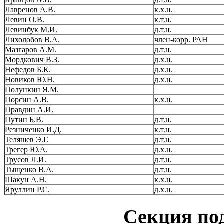
Лавренов А.В.
к.х.н.
Левин О.В.
к.т.н.
Левинбук М.И.
д.т.н.
Лихолобов В.А.
член-корр. РАН
Мазгаров А.М.
д.т.н.
Мордкович В.З.
д.х.н.
Нефедов Б.К.
д.х.н.
Новиков Ю.Н.
д.х.н.
Полункин Я.М.
Порсин А.В.
к.х.н.
Правдин А.И.
Путин Б.В.
д.т.н.
Резниченко И.Д.
к.т.н.
Теляшев Э.Г.
д.т.н.
Трегер Ю.А.
д.х.н.
Трусов Л.И.
д.т.н.
Тыщенко В.А.
д.т.н.
Шакун А.Н.
к.х.н.
Яруллин Р.С.
д.х.н.
Секция по