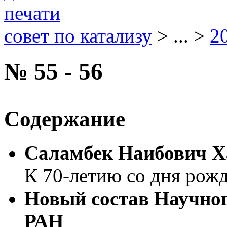
совет по катализу
> ... >
2
№ 55 - 56
Содержание
Саламбек Наибович Х
К 70-летию со дня рож
Новый состав Научног
РАН