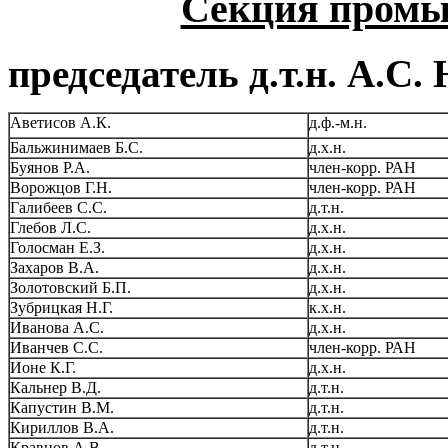
Секция промы
председатель д.т.н. А.С.
Аветисов А.К.
д.ф.-м.н.
Бальжинимаев Б.С.
д.х.н.
Буянов Р.А.
член-корр. РАН
Ворожцов Г.Н.
член-корр. РАН
Галибеев С.С.
д.т.н.
Глебов Л.С.
д.х.н.
Голосман Е.З.
д.х.н.
Захаров В.А.
д.х.н.
Золотовский Б.П.
д.х.н.
Зубрицкая Н.Г.
к.х.н.
Иванова А.С.
д.х.н.
Иванчев С.С.
член-корр. РАН
Ионе К.Г.
д.х.н.
Кальнер В.Д.
д.т.н.
Капустин В.М.
д.т.н.
Кириллов В.А.
д.т.н.
Кравцов А.В.
д.т.н.