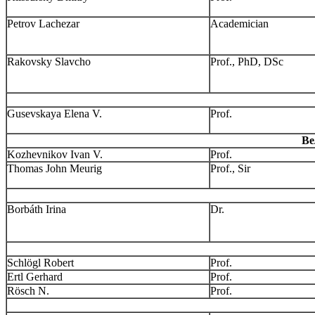
Petrov Lachezar
Academician
Rakovsky Slavcho
Prof., PhD, DSc
Gusevskaya Elena V.
Prof.
Ве
Kozhevnikov Ivan V.
Prof.
Thomas John Meurig
Prof., Sir
Borbáth Irina
Dr.
Schlögl Robert
Prof.
Ertl Gerhard
Prof.
Rösch N.
Prof.