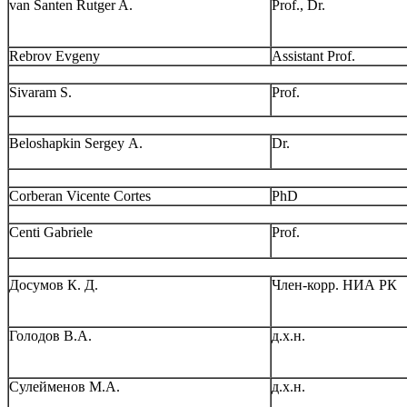
van Santen Rutger A.
Prof., Dr.
Rebrov Evgeny
Assistant Prof.
Sivaram S.
Prof.
Beloshapkin Sergey А.
Dr.
Corberan Vicente Cortes
PhD
Centi Gabriele
Prof.
Досумов К. Д.
Член-корр. НИА РК
Голодов В.А.
д.х.н.
Сулейменов М.А.
д.х.н.