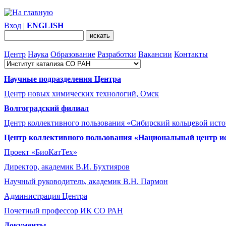
Вход
|
ENGLISH
Центр
Наука
Образование
Разработки
Вакансии
Контакты
Научные подразделения Центра
Центр новых химических технологий, Омск
Волгоградский филиал
Центр коллективного пользования «Сибирский кольцевой ист
Центр коллективного пользования «Национальный центр и
Проект «БиоКатТех»
Директор, академик В.И. Бухтияров
Научный руководитель, академик В.Н. Пармон
Администрация Центра
Почетный профессор ИК СО РАН
Документы