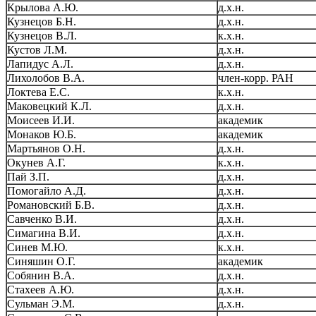
Крылова А.Ю.
д.х.н.
Кузнецов Б.Н.
д.х.н.
Кузнецов В.Л.
к.х.н.
Кустов Л.М.
д.х.н.
Лапидус А.Л.
д.х.н.
Лихолобов В.А.
член-корр. РАН
Локтева Е.С.
к.х.н.
Маковецкий К.Л.
д.х.н.
Моисеев И.И.
академик
Монаков Ю.Б.
академик
Мартьянов О.Н.
д.х.н.
Окунев А.Г.
к.х.н.
Пай З.П.
д.х.н.
Помогайло А.Д.
д.х.н.
Романовский Б.В.
д.х.н.
Савченко В.И.
д.х.н.
Симагина В.И.
д.х.н.
Синев М.Ю.
к.х.н.
Синяшин О.Г.
академик
Собянин В.А.
д.х.н.
Стахеев А.Ю.
д.х.н.
Сульман Э.М.
д.х.н.