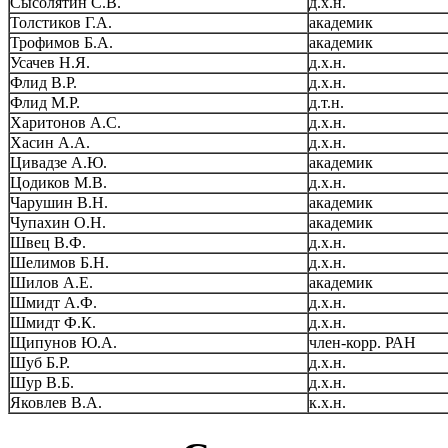
Сысолятин С.В.
д.х.н.
Толстиков Г.А.
академик
Трофимов Б.А.
академик
Усачев Н.Я.
д.х.н.
Флид В.Р.
д.х.н.
Флид М.Р.
д.т.н.
Харитонов А.С.
д.х.н.
Хасин А.А.
д.х.н.
Цивадзе А.Ю.
академик
Цодиков М.В.
д.х.н.
Чарушин В.Н.
академик
Чупахин О.Н.
академик
Швец В.Ф.
д.х.н.
Шелимов Б.Н.
д.х.н.
Шилов А.Е.
академик
Шмидт А.Ф.
д.х.н.
Шмидт Ф.К.
д.х.н.
Щипунов Ю.А.
член-корр. РАН
Шуб Б.Р.
д.х.н.
Шур В.Б.
д.х.н.
Яковлев В.А.
к.х.н.