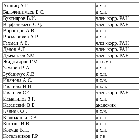
Аншиц А.Г.
д.х.н.
Бальжинимаев Б.С.
д.х.н.
Бухтияров В.И.
член-корр. РАН
Варфоломеев С.Д.
член-корр. РАН
Воронцов А.В.
д.х.н.
Восмериков А.В.
д.х.н.
Гехман А.Е.
член-корр. РАН
Дедов А.Г.
член-корр. РАН
Джемилев У.М.
член-корр. РАН
Жидомиров Г.М.
д.ф.-м.н.
Захаров В.А.
д.х.н.
Зубавичус Я.В.
к.х.н.
Иванова А.С.
д.х.н.
Иванова И.И.
д.х.н.
Иванчев С.С.
член-корр. РАН
Исмагилов З.Р.
д.х.н.
Казанский В.Б.
академик
Калия О.Л.
д.х.н.
Калюжный С.В.
д.х.н.
Коптюг И.В.
д.х.н.
Корчак В.Н.
д.х.н.
Котельников Г.Р.
д.т.н.