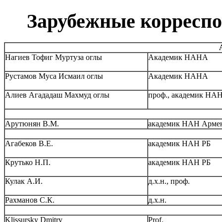
Зарубежные корресп
Нагиев Тофиг Муртуза оглы
Академик НАНА
Рустамов Муса Исмаил оглы
Академик НАНА
Алиев Агададаш Махмуд оглы
проф., академик НА
Арутюнян В.М.
академик НАН Арме
Агабеков В.Е.
академик НАН РБ
Крутько Н.П.
академик НАН РБ
Кулак А.И.
д.х.н., проф.
Рахманов С.К.
д.х.н.
Klissursky Dmitry
Prof.