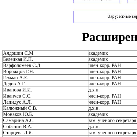
Расширен
Алдошин С.М.
академик
Белецкая И.П.
академик
Варфоломеев С.Д.
член-корр. РАН
Ворожцов Г.Н.
член-корр. РАН
Гехман А.Е.
член-корр. РАН
Дедов А.Г.
член-корр. РАН
Иванова И.И.
д.х.н.
Иванчев С.С.
член-корр. РАН
Лапидус А.Л.
член-корр. РАН
Калюжный С.В.
д.х.н.
Монаков Ю.Б.
академик
Самарина А.С.
зам. ученого секретаря
Собянин В.А.
д.х.н.
Старцева Л.Я.
зам. ученого секретар