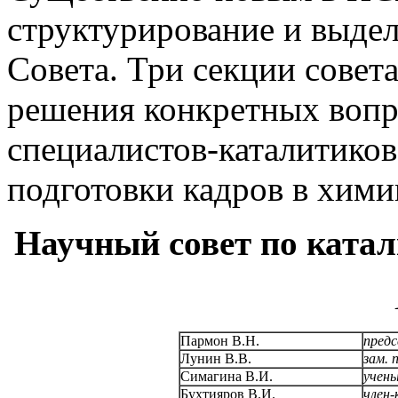
структурирование и выде
Совета. Три секции совет
решения конкретных вопро
специалистов-каталитиков
подготовки кадров в химии
Научный совет по ката
Пармон В.Н.
пред
Лунин В.В.
зам. 
Симагина В.И.
учены
Бухтияров В.И.
член-