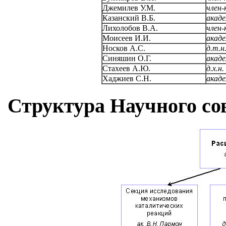
Джемилев У.М.
член-
Казанский В.Б.
акад
Лихолобов В.А.
член-
Моисеев И.И.
акад
Носков А.С.
д.т.н
Синяшин О.Г.
акад
Стахеев А.Ю.
д.х.н.
Хаджиев С.Н.
акад
Структура Научного с