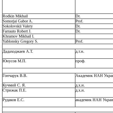
Rodkin Mikhail
Dr.
Somorjai Gabor A.
Prof.
Sokolovskii Valery
Dr.
Farrauto Robert J.
Dr.
Khramov Mikhail I.
Yablonsky Gregory S.
Prof.
Дадаходжаев А.Т.
д.т.н.
Юнусов М.П.
проф.
Гончарук В.В.
Академик НАН Укра
Кучмий С. Я.
д.х.н.
Стрижак П.Е.
д.х.н.
Рудаков Е.С.
академик НАН Укра