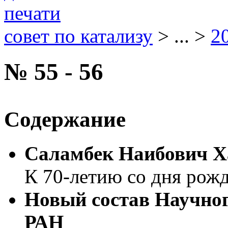
совет по катализу
> ... >
2
№ 55 - 56
Содержание
Саламбек Наибович Х
К 70-летию со дня рож
Новый состав Научног
РАН