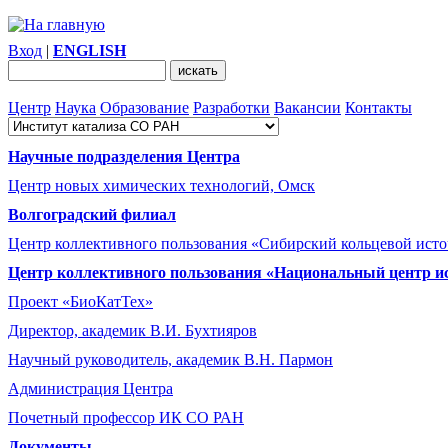
Вход
|
ENGLISH
Центр
Наука
Образование
Разработки
Вакансии
Контакты
Научные подразделения Центра
Центр новых химических технологий, Омск
Волгоградский филиал
Центр коллективного пользования «Сибирский кольцевой ист
Центр коллективного пользования «Национальный центр и
Проект «БиоКатТех»
Директор, академик В.И. Бухтияров
Научный руководитель, академик В.Н. Пармон
Администрация Центра
Почетный профессор ИК СО РАН
Документы