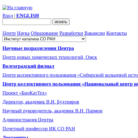
Вход
|
ENGLISH
Центр
Наука
Образование
Разработки
Вакансии
Контакты
Научные подразделения Центра
Центр новых химических технологий, Омск
Волгоградский филиал
Центр коллективного пользования «Сибирский кольцевой ист
Центр коллективного пользования «Национальный центр и
Проект «БиоКатТех»
Директор, академик В.И. Бухтияров
Научный руководитель, академик В.Н. Пармон
Администрация Центра
Почетный профессор ИК СО РАН
Документы