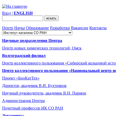
Вход
|
ENGLISH
Центр
Наука
Образование
Разработки
Вакансии
Контакты
Научные подразделения Центра
Центр новых химических технологий, Омск
Волгоградский филиал
Центр коллективного пользования «Сибирский кольцевой ист
Центр коллективного пользования «Национальный центр и
Проект «БиоКатТех»
Директор, академик В.И. Бухтияров
Научный руководитель, академик В.Н. Пармон
Администрация Центра
Почетный профессор ИК СО РАН
Документы