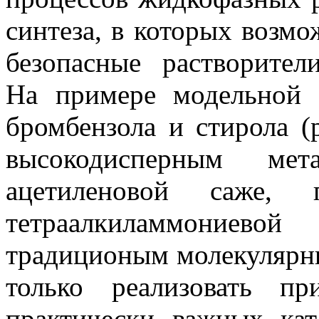
синтеза, в которых возмо
безопасные растворите
На примере модельной 
бромбензола и стирола (
высокодисперным мет
ацетиленовой саже, 
тетраалкиламмониев
традиционым молекулярны
только реализовать п
практически важных кат