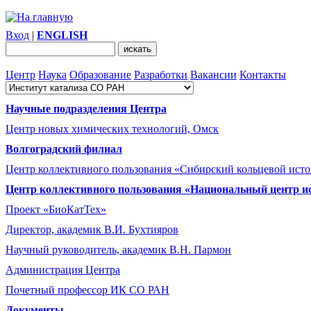
Вход
|
ENGLISH
Центр
Наука
Образование
Разработки
Вакансии
Контакты
Научные подразделения Центра
Центр новых химических технологий, Омск
Волгоградский филиал
Центр коллективного пользования «Сибирский кольцевой ист
Центр коллективного пользования «Национальный центр и
Проект «БиоКатТех»
Директор, академик В.И. Бухтияров
Научный руководитель, академик В.Н. Пармон
Администрация Центра
Почетный профессор ИК СО РАН
Документы