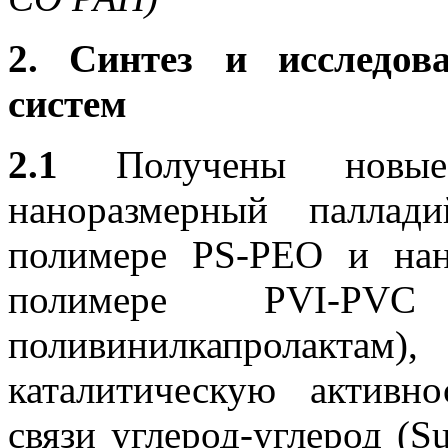
2. Синтез и исследов
систем
2.1
Получены новые к
наноразмерный паллад
полимере PS-PEO и нан
полимере PVI-PVC
поливинилкапролакта
каталитическую активн
связи углерод-углерод (S