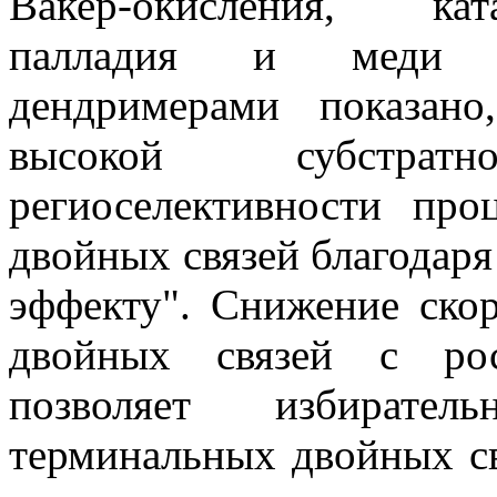
Вакер-окисления, кат
палладия и меди с
дендримерами показан
высокой субстра
региоселективности пр
двойных связей благодар
эффекту". Снижение ско
двойных связей с рос
позволяет избирател
терминальных двойных св