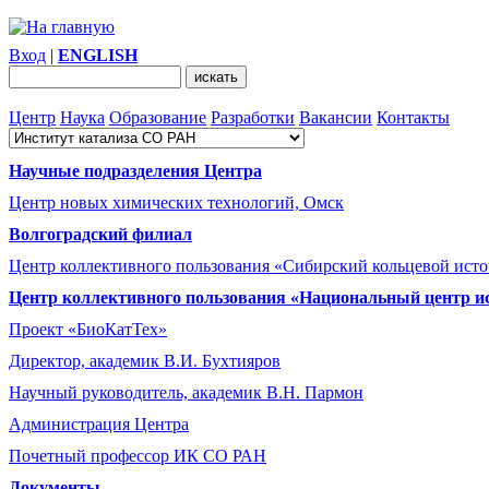
Вход
|
ENGLISH
Центр
Наука
Образование
Разработки
Вакансии
Контакты
Научные подразделения Центра
Центр новых химических технологий, Омск
Волгоградский филиал
Центр коллективного пользования «Сибирский кольцевой ист
Центр коллективного пользования «Национальный центр и
Проект «БиоКатТех»
Директор, академик В.И. Бухтияров
Научный руководитель, академик В.Н. Пармон
Администрация Центра
Почетный профессор ИК СО РАН
Документы