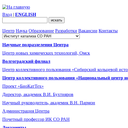
Вход
|
ENGLISH
Центр
Наука
Образование
Разработки
Вакансии
Контакты
Научные подразделения Центра
Центр новых химических технологий, Омск
Волгоградский филиал
Центр коллективного пользования «Сибирский кольцевой ист
Центр коллективного пользования «Национальный центр и
Проект «БиоКатТех»
Директор, академик В.И. Бухтияров
Научный руководитель, академик В.Н. Пармон
Администрация Центра
Почетный профессор ИК СО РАН
Документы