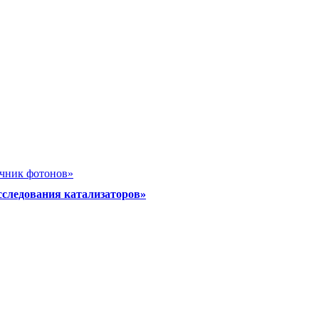
очник фотонов»
сследования катализаторов»