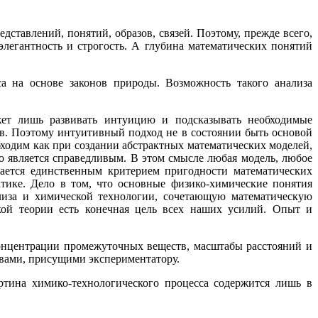
ставлений, понятий, образов, связей. Поэтому, прежде всего,
элегантность и строгость. А глубина математических понятий
са на основе законов природы. Возможность такого анализа
жет лишь развивать интуицию и подсказывать необходимые
в. Поэтому интуитивный подход не в состоянии быть основой
бходим как при создании абстрактных математических моделей,
то является справедливым. В этом смысле любая модель, любое
ается единственным критерием пригодности математических
тике. Дело в том, что основные физико-химические понятия
лиза и химической технологии, сочетающую математическую
кой теории есть конечная цель всех наших усилий. Опыт и
концентрации промежуточных веществ, масштабы расстояний и
твами, присущими экспериментатору.
ртина химико-технологического процесса содержится лишь в