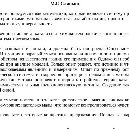
М.Г. Слинько
о иcпользуется язык математики, который включает систему пред
еристиками математики являются сила абстракции, простота, 
матики - универсальность.
енного анализа катализа и химико-технологического процес
атематическом языке.
е возникает из опыта, а должна быть построена. Опыт мо
я. Интуиция и здравый смысл основаны на неизменности приемо
свойством неизвестности границ его применения. Однако он нео
ых при анализе моделей. Только опыт решает, что истинно и ч
 наблюдаемым явлениям и измерениям. Опыт по-прежнему ост
ической системы и творчество присущи в целом лишь матема
тические методы позволяют построить стройную теорию ката
-химическую и химико-технологическую истины. Создание та
 силой.
м смысле постепенно теряет эвристическое значение, так как 
о-уровнях настолько малы, что не могут контролироваться чувс
роверяет некоторые конкретные предсказания. Полная же ка