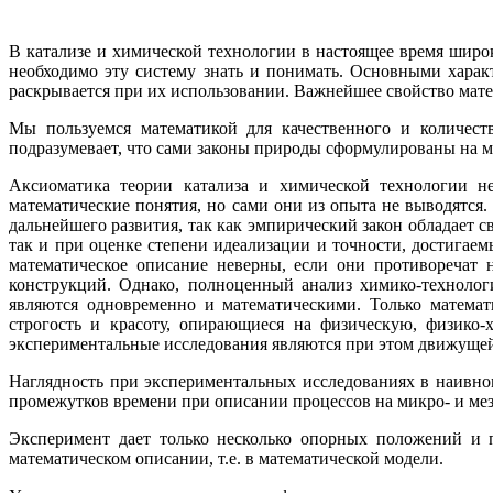
В катализе и химической технологии в настоящее время широк
необходимо эту систему знать и понимать. Основными характ
раскрывается при их использовании. Важнейшее свойство мате
Мы пользуемся математикой для качественного и количеств
подразумевает, что сами законы природы сформулированы на м
Аксиоматика теории катализа и химической технологии н
математические понятия, но сами они из опыта не выводятс
дальнейшего развития, так как эмпирический закон обладает 
так и при оценке степени идеализации и точности, достигаем
математическое описание неверны, если они противоречат
конструкций. Однако, полноценный анализ химико-технолог
являются одновременно и математическими. Только матема
строгость и красоту, опирающиеся на физическую, физико
экспериментальные исследования являются при этом движущей
Наглядность при экспериментальных исследованиях в наивно
промежутков времени при описании процессов на микро- и мез
Эксперимент дает только несколько опорных положений и п
математическом описании, т.е. в математической модели.