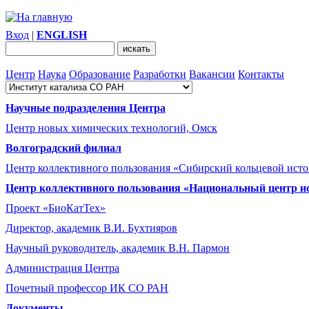
Вход
|
ENGLISH
Центр
Наука
Образование
Разработки
Вакансии
Контакты
Научные подразделения Центра
Центр новых химических технологий, Омск
Волгоградский филиал
Центр коллективного пользования «Сибирский кольцевой ист
Центр коллективного пользования «Национальный центр и
Проект «БиоКатТех»
Директор, академик В.И. Бухтияров
Научный руководитель, академик В.Н. Пармон
Администрация Центра
Почетный профессор ИК СО РАН
Документы