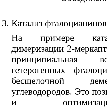
Катализ фталоцианино
На примере катал
димеризации 2-меркапт
принципиальная во
гетерогенных фталоц
бесщелочной деме
углеводородов. Это поз
и оптимизаци