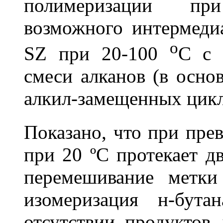
полимеризации пр
возможного интермедиа
о
SZ при 20-100
С
с о
смеси алканов (в осно
алкил-замещенных цикл
Показано, что при пре
при 20 ºС протекает дв
перемешивание метки
изомеризация н-бут
отсутствии продуктов