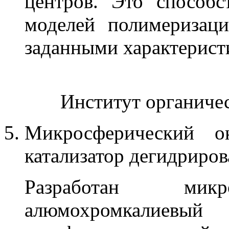
центров. Это способс
моделей полимеризац
заданными характерист
Институт органиче
Микросферический о
катализатор дегидриро
Разработан микр
алюмохромкалиевый к