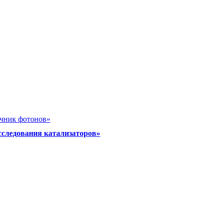
очник фотонов»
сследования катализаторов»