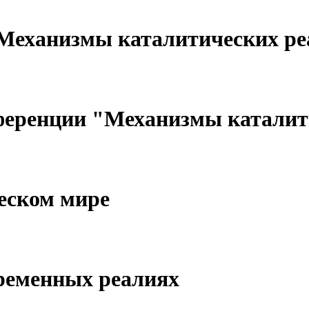
"Механизмы каталитических р
нференции "Механизмы каталит
еском мире
ременных реалиях