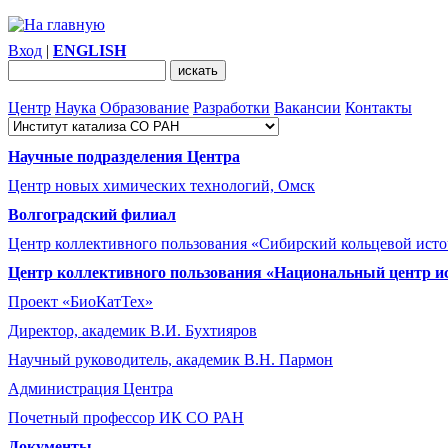
Вход
|
ENGLISH
Центр
Наука
Образование
Разработки
Вакансии
Контакты
Научные подразделения Центра
Центр новых химических технологий, Омск
Волгоградский филиал
Центр коллективного пользования «Сибирский кольцевой ист
Центр коллективного пользования «Национальный центр и
Проект «БиоКатТех»
Директор, академик В.И. Бухтияров
Научный руководитель, академик В.Н. Пармон
Администрация Центра
Почетный профессор ИК СО РАН
Документы