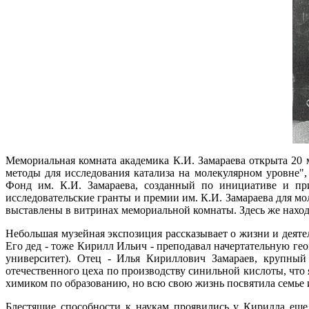
Мемориальная комната академика К.И. Замараева открыта 20 
методы для исследования катализа на молекулярном уровне
Фонд им. К.И. Замараева, созданный по инициативе и пр
исследовательские гранты и премии им. К.И. Замараева для 
выставлены в витринах мемориальной комнаты. Здесь же нахо
Небольшая музейная экспозиция рассказывает о жизни и деяте
Его дед - тоже Кирилл Ильич - преподавал начертательную ге
университет). Отец - Илья Кириллович Замараев, крупный
отечественного цеха по производству синильной кислоты, что
химиком по образованию, но всю свою жизнь посвятила семье
Блестящие способности к наукам проявились у Кирилла еще