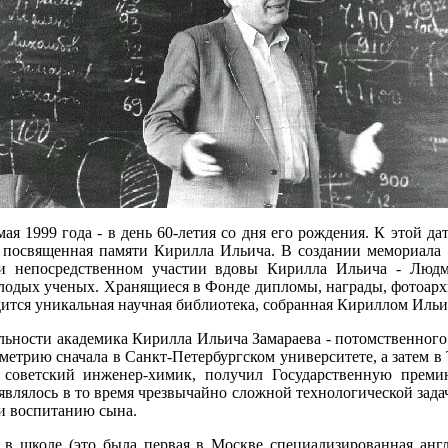
мая 1999 года - в день 60-летия со дня его рождения. К этой 
", посвященная памяти Кирилла Ильича. В создании мемориал
и непосредственном участии вдовы Кирилла Ильича - Люд
молодых ученых. Хранящиеся в Фонде дипломы, награды, фотоар
дится уникальная научная библиотека, собранная Кириллом Ильи
льности академика Кирилла Ильича Замараева - потомственного 
ометрию сначала в Санкт-Петербургском университете, а затем 
 советский инженер-химик, получил Государственную прем
 являлось в то время чрезвычайно сложной технологической зада
 и воспитанию сына.
 в школе (это была первая в Москве специализированная англ