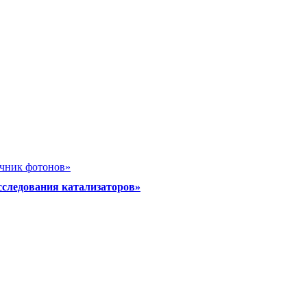
очник фотонов»
сследования катализаторов»