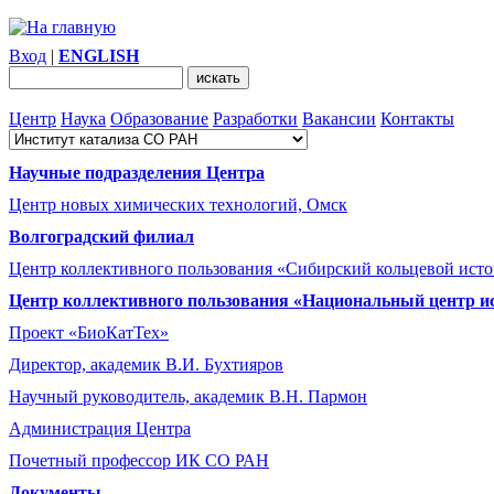
Вход
|
ENGLISH
Центр
Наука
Образование
Разработки
Вакансии
Контакты
Научные подразделения Центра
Центр новых химических технологий, Омск
Волгоградский филиал
Центр коллективного пользования «Сибирский кольцевой ист
Центр коллективного пользования «Национальный центр и
Проект «БиоКатТех»
Директор, академик В.И. Бухтияров
Научный руководитель, академик В.Н. Пармон
Администрация Центра
Почетный профессор ИК СО РАН
Документы