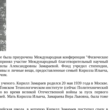
дате была приурочена Международная конференция "Физические
а принял участие Международный благотворительный научный
милы Александровны Замараевой. Фонд учредил стипендии,
хивы и личные вещи, предоставленные семьей Кирилла Ильича,
чом.
ученого. Кирилл Замараев родился 20 мая 1939 года в Москве.
в Томском Технологическом институте (сейчас Политехнический
ию во время великой Отечественной войны за пуск первого
чей. Мать Кирилла Ильича, Замараева Вера Львовна, была тоже
ийская школа, в которую Кирилл Замараев поступил сразу в