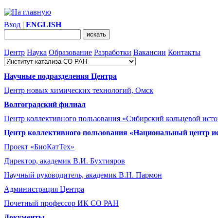
Вход
|
ENGLISH
Центр
Наука
Образование
Разработки
Вакансии
Контакты
Научные подразделения Центра
Центр новых химических технологий, Омск
Волгоградский филиал
Центр коллективного пользования «Сибирский кольцевой ист
Центр коллективного пользования «Национальный центр и
Проект «БиоКатТех»
Директор, академик В.И. Бухтияров
Научный руководитель, академик В.Н. Пармон
Администрация Центра
Почетный профессор ИК СО РАН
Документы