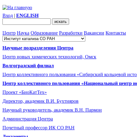
Вход
|
ENGLISH
Центр
Наука
Образование
Разработки
Вакансии
Контакты
Научные подразделения Центра
Центр новых химических технологий, Омск
Волгоградский филиал
Центр коллективного пользования «Сибирский кольцевой ист
Центр коллективного пользования «Национальный центр и
Проект «БиоКатТех»
Директор, академик В.И. Бухтияров
Научный руководитель, академик В.Н. Пармон
Администрация Центра
Почетный профессор ИК СО РАН
Документы