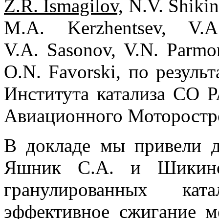
Z.R. Ismagilov,
N.V. Shikin
M.A. Kerzhentsev, V.A
V.A. Sasonov, V.N. Parmon
O.N. Favorski, по резуль
Института катализа СО 
Авиационного Моторостр
В докладе мы привели д
Яшник С.А. и Шикино
гранулированных ката
эффективное сжигание м