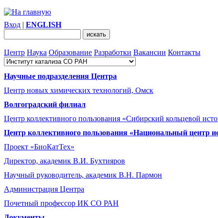
Вход
|
ENGLISH
Центр
Наука
Образование
Разработки
Вакансии
Контакты
Научные подразделения Центра
Центр новых химических технологий, Омск
Волгоградский филиал
Центр коллективного пользования «Сибирский кольцевой ист
Центр коллективного пользования «Национальный центр и
Проект «БиоКатТех»
Директор, академик В.И. Бухтияров
Научный руководитель, академик В.Н. Пармон
Администрация Центра
Почетный профессор ИК СО РАН
Документы