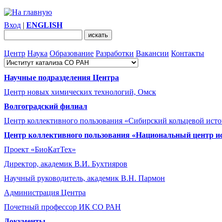
Вход
|
ENGLISH
Центр
Наука
Образование
Разработки
Вакансии
Контакты
Научные подразделения Центра
Центр новых химических технологий, Омск
Волгоградский филиал
Центр коллективного пользования «Сибирский кольцевой ист
Центр коллективного пользования «Национальный центр и
Проект «БиоКатТех»
Директор, академик В.И. Бухтияров
Научный руководитель, академик В.Н. Пармон
Администрация Центра
Почетный профессор ИК СО РАН
Документы