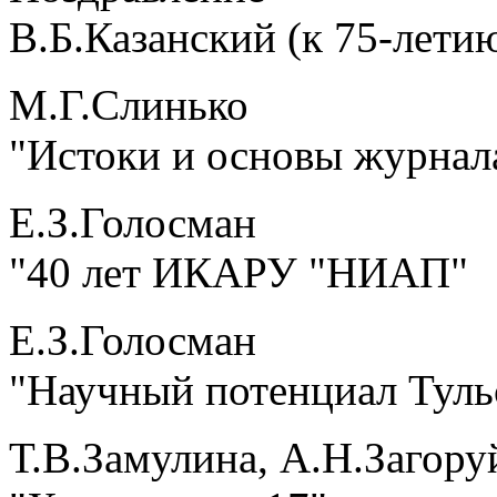
В.Б.Казанский (к 75-лети
М.Г.Слинько
"Истоки и основы журнал
Е.З.Голосман
"40 лет ИКАРУ "НИАП"
Е.З.Голосман
"Научный потенциал Туль
Т.В.Замулина, А.Н.Загору