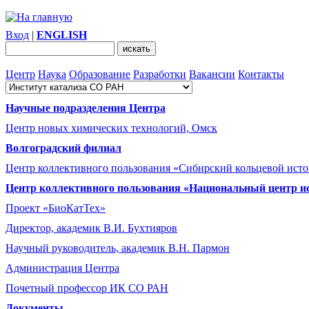
Вход
|
ENGLISH
Центр
Наука
Образование
Разработки
Вакансии
Контакты
Научные подразделения Центра
Центр новых химических технологий, Омск
Волгоградский филиал
Центр коллективного пользования «Сибирский кольцевой ист
Центр коллективного пользования «Национальный центр и
Проект «БиоКатТех»
Директор, академик В.И. Бухтияров
Научный руководитель, академик В.Н. Пармон
Администрация Центра
Почетный профессор ИК СО РАН
Документы