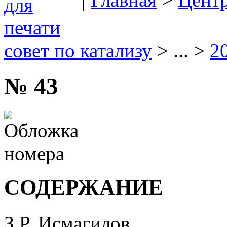
совет по катализу
> ... >
2
№ 43
СОДЕРЖАНИЕ
З.Р. Исмагилов