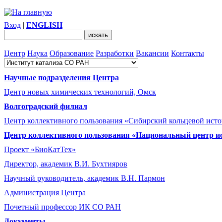
Вход
|
ENGLISH
Центр
Наука
Образование
Разработки
Вакансии
Контакты
Научные подразделения Центра
Центр новых химических технологий, Омск
Волгоградский филиал
Центр коллективного пользования «Сибирский кольцевой ист
Центр коллективного пользования «Национальный центр и
Проект «БиоКатТех»
Директор, академик В.И. Бухтияров
Научный руководитель, академик В.Н. Пармон
Администрация Центра
Почетный профессор ИК СО РАН
Документы