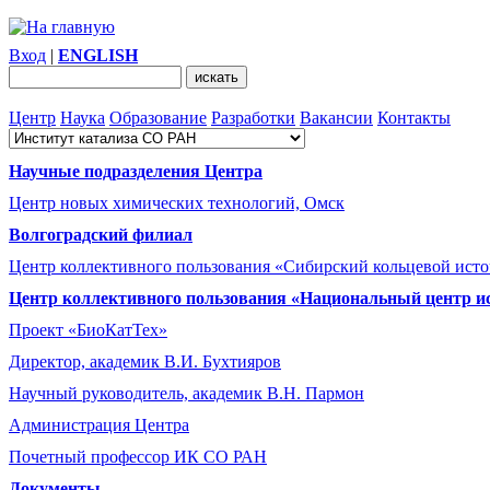
Вход
|
ENGLISH
Центр
Наука
Образование
Разработки
Вакансии
Контакты
Научные подразделения Центра
Центр новых химических технологий, Омск
Волгоградский филиал
Центр коллективного пользования «Сибирский кольцевой ист
Центр коллективного пользования «Национальный центр и
Проект «БиоКатТех»
Директор, академик В.И. Бухтияров
Научный руководитель, академик В.Н. Пармон
Администрация Центра
Почетный профессор ИК СО РАН
Документы