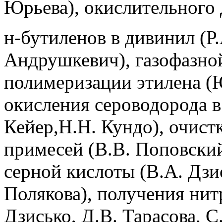
Юрьева), окислительного
н-бутиленов в дивинил (Р
Андрушкевич), газофазно
полимеризации этилена (Ю
окисления сероводорода в
Кейер,Н.Н. Кундо), очист
примесей (В.В. Поповский
серной кислоты (В.А. Дзис
Полякова), получения нит
Дзисько, Д.В. Тарасова, 