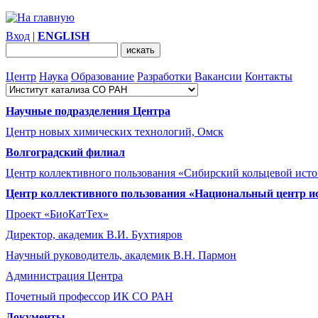
Вход
|
ENGLISH
Центр
Наука
Образование
Разработки
Вакансии
Контакты
Научные подразделения Центра
Центр новых химических технологий, Омск
Волгоградский филиал
Центр коллективного пользования «Сибирский кольцевой ист
Центр коллективного пользования «Национальный центр и
Проект «БиоКатТех»
Директор, академик В.И. Бухтияров
Научный руководитель, академик В.Н. Пармон
Администрация Центра
Почетный профессор ИК СО РАН
Документы