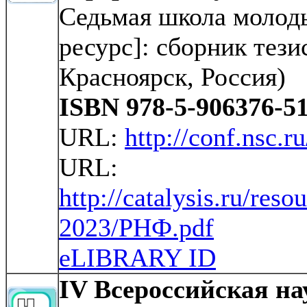
Седьмая школа молод
ресурс]: сборник тезис
Красноярск, Россия)
ISBN 978-5-906376-51
URL:
http://conf.nsc.r
URL:
http://catalysis.ru/reso
2023/РНФ.pdf
eLIBRARY ID
IV Всероссийская н