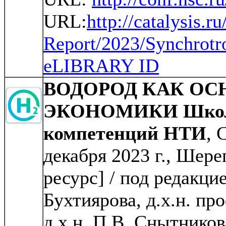
URL:
http://catalysis.r
Report/2023/Synchrotr
eLIBRARY ID
ВОДОРОД КАК ОС
ЭКОНОМИКИ Школа
компетенций НТИ
, 
декабря 2023 г., Шер
ресурс] / под редакци
Бухтиярова, д.х.н. п
д.х.н. П.В. Снытнико