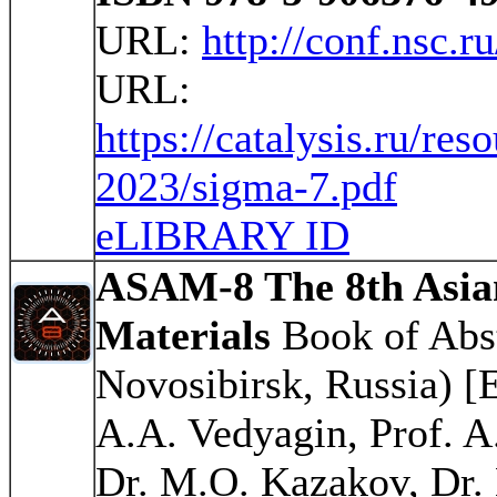
URL:
http://conf.nsc.r
URL:
https://catalysis.ru/res
2023/sigma-7.pdf
eLIBRARY ID
ASAM-8 The 8th Asia
Materials
Book of Abst
Novosibirsk, Russia) [E
A.A. Vedyagin, Prof. A
Dr. M.O. Kazakov, Dr.