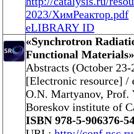
http://catalysis.ru/reso
2023/ХимРеактор.pdf
eLIBRARY ID
«Synchrotron Radiatio
Functional Materials
Abstracts (October 23-
[Electronic resource] / 
O.N. Martyanov, Prof. 
Boreskov institute of 
ISBN 978-5-906376-54
URL:
http://conf.nsc