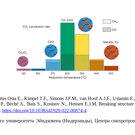
 Osta E., Kimpel T.F., Simons J.F.M., van Hoof A.J.F., Uslamin E.,
iu P., Béché A., Bals S., Kosinov N., Hensen E.J.M. Breaking structure 
0.
https://doi.org/10.1038/s41929-022-00874-4
ого университета Эйндховена (Нидерланды), Центра синхротр