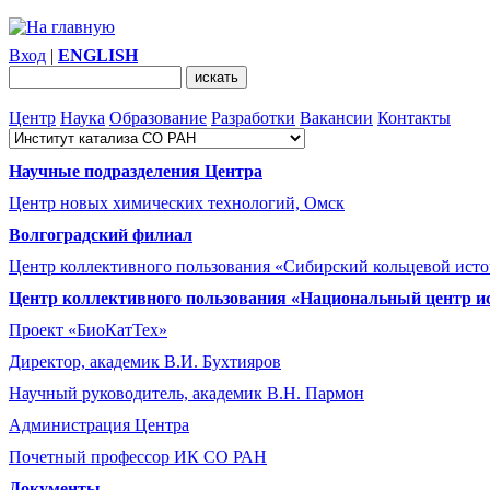
Вход
|
ENGLISH
Центр
Наука
Образование
Разработки
Вакансии
Контакты
Научные подразделения Центра
Центр новых химических технологий, Омск
Волгоградский филиал
Центр коллективного пользования «Сибирский кольцевой ист
Центр коллективного пользования «Национальный центр и
Проект «БиоКатТех»
Директор, академик В.И. Бухтияров
Научный руководитель, академик В.Н. Пармон
Администрация Центра
Почетный профессор ИК СО РАН
Документы