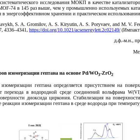
систематического исследования МОКП в качестве катализаторо
-MOF-74 в 145 раз выше, чем у промышленно используемых кат
ы в энергоэффективном хранении и практическом использовании
kh, S. A. Gromilov, A. S. Kiryutin, A. S. Poryvaev, and M. V. Fe
 7, 4336–4341,
https://doi.org/10.1021/acsenergylett.2c02149/
(Импакт-
д.ф.-м.н., 
Ме
ов изомеризации гептана на основе Pd/WO
-ZrO
3
2
изомеризации гептана определяется присутствием на повер
т перехода в водородной среде соединений вольфрама W(V
оверхности диоксида циркония. Стабилизация на поверхности
е реакции изомеризации гептана в среде водорода при температ