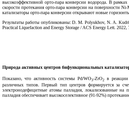
высокоэффективной орто-пара конверсии водорода. В рамках 
скорости протекания орто-пара конверсии на поверхности Ni
катализаторы орто-пара конверсии открывают новые горизонт
Результаты работы опубликованы: D. M. Polyukhov, N. A. Kudriavy
Practical Liquefaction and Energy Storage / ACS Energy Lett. 2022,
Природа активных центров бифункциональных катализатор
Показано, что активность системы Pd/WO
-ZrO
в реакции 
3
2
различных типов. Первый тип центров формируется за сче
электронодефицитные атомы палладия, локализованные на п
палладия обеспечивает высокоселективное (91-92%) протекани