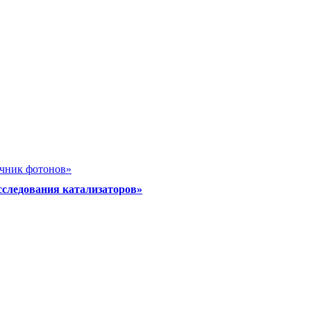
очник фотонов»
сследования катализаторов»