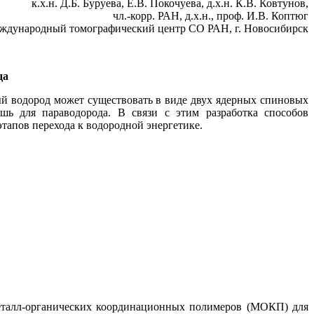
к.х.н. Д.Б. Буруева, Е.В. Покочуева, д.х.н. К.В. Ковтунов,
чл.-корр. РАН, д.х.н., проф. И.В. Коптюг
ждународный томографический центр СО РАН, г. Новосибирск
да
ый водород может существовать в виде двух ядерных спиновых
шь для параводорода. В связи с этим разработка способов
тапов перехода к водородной энергетике.
талл-органических координационных полимеров (МОКП) для