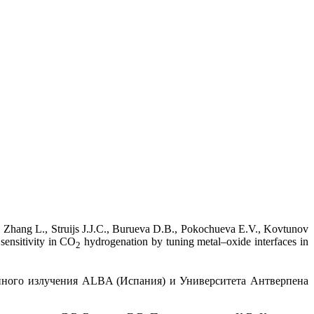
 Zhang L., Struijs J.J.C., Burueva D.B., Pokochueva E.V., Kovtunov
sensitivity in CO
hydrogenation by tuning metal–oxide interfaces in
2
онного излучения ALBA (Испания) и Университета Антверпена