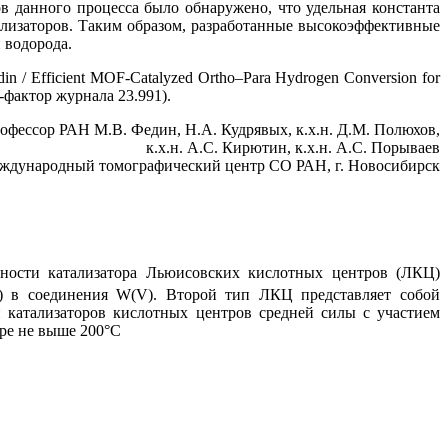
в данного процесса было обнаружено, что удельная константа
ализаторов. Таким образом, разработанные высокоэффективные
 водорода.
din / Efficient MOF-Catalyzed Ortho–Para Hydrogen Conversion for
фактор журнала 23.991).
профессор РАН М.В. Федин, Н.А. Кудрявых, к.х.н. Д.М. Полюхов,
к.х.н. А.С. Кирютин, к.х.н. А.С. Порываев
ждународный томографический центр СО РАН, г. Новосибирск
хности катализатора Льюисовских кислотных центров (ЛКЦ)
I) в соединения W(V). Второй тип ЛКЦ представляет собой
 катализаторов кислотных центров средней силы с участием
уре не выше 200°C