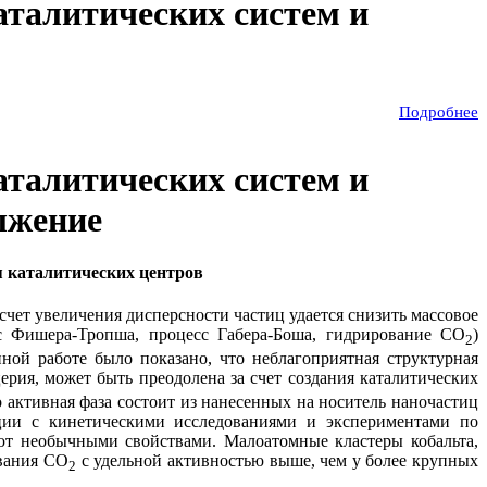
аталитических систем и
Подробнее
аталитических систем и
лжение
я каталитических центров
чет увеличения дисперсности частиц удается снизить массовое
сс Фишера-Тропша, процесс Габера-Боша, гидрирование СО
)
2
ной работе было показано, что неблагоприятная структурная
рия, может быть преодолена за счет создания каталитических
о активная фаза состоит из нанесенных на носитель наночастиц
ации с кинетическими исследованиями и экспериментами по
ют необычными свойствами. Малоатомные кластеры кобальта,
ования СО
с удельной активностью выше, чем у более крупных
2