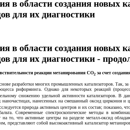
я в области создания новых к
ов для их диагностики
я в области создания новых к
ов для их диагностики - продо
увствительности реакции метанирования СО
за счет создани
2
снове разработки многих промышленных катализаторов. Так, за с
роцесса риформинга. Однако для некоторых реакций (проце
ельному снижению удельной активности катализаторов. В дан
 наночастицах, нанесенных на смешанный оксид циркония и це
исследуется природа активных центров и их состав; показано, чт
обальта. Современные спектроскопические методы в комбин
 на то, что активные центры на разделе металл-оксид облада
3 нм, представляют собой высокоактивный катализатор метанир