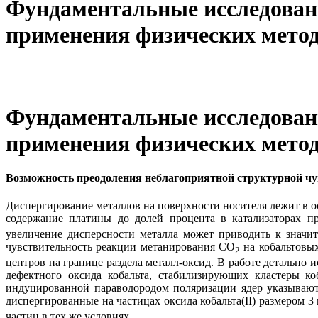
Фундаментальные исследовани
применения физических метод
Фундаментальные исследовани
применения физических метод
Возможность преодоления неблагоприятной структурной ч
Диспергирование металлов на поверхности носителя лежит в о
содержание платины до долей процента в катализаторах п
увеличение дисперсности металла может приводить к значит
чувствительность реакции метанирования СО
на кобальтовых
2
центров на границе раздела металл-оксид. В работе детально 
дефектного оксида кобальта, стабилизирующих кластеры к
индуцированной параводородом поляризации ядер указывают
диспергированные на частицах оксида кобальта(II) размером 
частиц в тех же условиях.