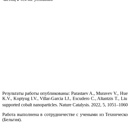
Результаты работы опубликованы: Parastaev A., Muravev V., Huertas
K.V., Koptyug I.V., Villar-Garcia I.J., Escudero C., Altantzis T., L
supported cobalt nanoparticles. Nature Catalysis. 2022, 5, 1051–106
Работа выполнена в сотрудничестве с учеными из Техническ
(Бельгия).