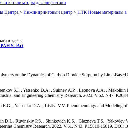
я и катализаторы для энергетики
ия Центра
>
Инжиниринговый центр
>
НТК Новые материалы в 
айти здесь:
 РАН SciAct
Polymers on the Dynamics of Carbon Dioxide Sorption by Lime-Based So
eenkov S.I. , Yatsenko D.A. , Suknev A.P. , Leonova A.A. , Makolkin
trial and Engineering Chemistry Research. 2023. V.62. N47. P.203
ch E.G. , Yatsenko D.A. , Lisitsa V.V. Phenomenology and Modeling of
n D.I. , Ruvinskiy P.S. , Shinkevich K.S. , Glazneva T.S. , Yakovlev
ineering Chemistry Research. 2022. V.61. N43. P.15810-15819. DOI: 1