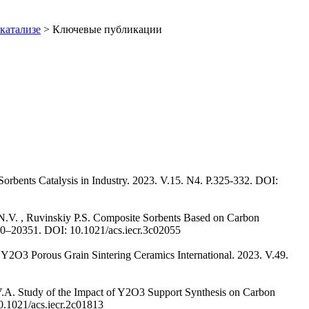
катализе
> Ключевые публикации
rbents Catalysis in Industry. 2023. V.15. N4. P.325-332. DOI:
 N.V. , Ruvinskiy P.S. Composite Sorbents Based on Carbon
40–20351. DOI: 10.1021/acs.iecr.3c02055
 Y2O3 Porous Grain Sintering Ceramics International. 2023. V.49.
 V.A. Study of the Impact of Y2O3 Support Synthesis on Carbon
0.1021/acs.iecr.2c01813