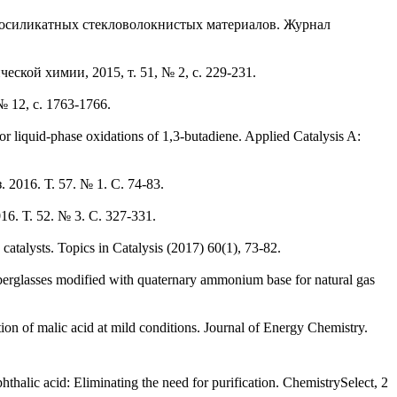
мосиликатных стекловолокнистых материалов. Журнал
кой химии, 2015, т. 51, № 2, с. 229-231.
12, с. 1763-1766.
r liquid-phase oxidations of 1,3-butadiene. Applied Catalysis A:
016. Т. 57. № 1. С. 74-83.
 Т. 52. № 3. С. 327-331.
atalysts. Topics in Catalysis (2017) 60(1), 73-82.
iberglasses modified with quaternary ammonium base for natural gas
tion of malic acid at mild conditions. Journal of Energy Chemistry.
halic acid: Eliminating the need for purification. ChemistrySelect, 2