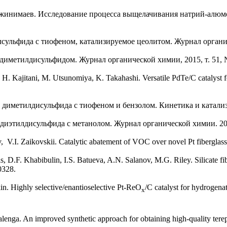
альжинимаев. Исследование процесса выщелачивания натрий-алю
льфида с тиофеном, катализируемое цеолитом. Журнал органичес
иметилдисульфидом. Журнал органической химии, 2015, т. 51, № 
 H. Kajitani, M. Utsunomiya, K. Takahashi. Versatile PdTe/C catalyst fo
иметилдисульфида с тиофеном и бензолом. Кинетика и катализ. 2
иэтилдисульфида с метанолом. Журнал органической химии. 2016.
V.I. Zaikovskii. Catalytic abatement of VOC over novel Pt fiberglass c
, D.F. Khabibulin, I.S. Batueva, A.N. Salanov, M.G. Riley. Silicate f
0328.
n. Highly selective/enantioselective Pt-ReO
/С catalyst for hydrogena
x
enga. An improved synthetic approach for obtaining high-quality terepht