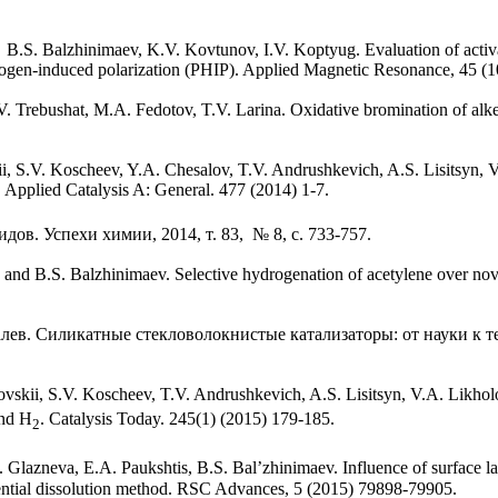
.S. Balzhinimaev, K.V. Kovtunov, I.V. Koptyug. Evaluation of activat
drogen-induced polarization (PHIP). Applied Magnetic Resonance, 45 (
Trebushat, M.A. Fedotov, T.V. Larina. Oxidative bromination of alkenes
i, S.V. Koscheev, Y.A. Chesalov, T.V. Andrushkevich, A.S. Lisitsyn, 
s. Applied Catalysis A: General. 477 (2014) 1-7.
в. Успехи химии, 2014, т. 83, № 8, с. 733-757.
and B.S. Balzhinimaev. Selective hydrogenation of acetylene over nove
лев. Силикатные стекловолокнистые катализаторы: от науки к те
ovskii, S.V. Koscheev, T.V. Andrushkevich, A.S. Lisitsyn, V.A. Likho
nd H
. Catalysis Today. 245(1) (2015) 179-185.
2
Glazneva, E.A. Paukshtis, B.S. Bal’zhinimaev. Influence of surface laye
ential dissolution method. RSC Advances, 5 (2015) 79898-79905.