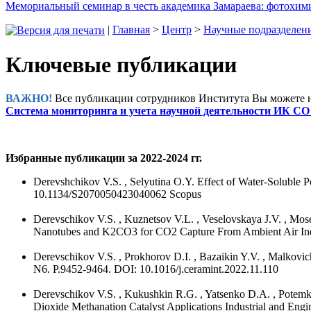
Мемориальный семинар в честь академика Замараева: фотохими
|
Главная
>
Центр
>
Научные подразделен
Ключевые публикации
ВАЖНО!
Все публикации сотрудников Института Вы можете н
Система мониторинга и учета научной деятельности ИК СО
Избранные публикации за 2022-2024 гг.
Derevshchikov V.S. , Selyutina O.Y. Effect of Water-Soluble 
10.1134/S2070050423040062 Scopus
Derevschikov V.S. , Kuznetsov V.L. , Veselovskaya J.V. , Mos
Nanotubes and K2CO3 for CO2 Capture From Ambient Air Indus
Derevschikov V.S. , Prokhorov D.I. , Bazaikin Y.V. , Malkovi
N6. P.9452-9464. DOI: 10.1016/j.ceramint.2022.11.110
Derevschikov V.S. , Kukushkin R.G. , Yatsenko D.A. , Potemki
Dioxide Methanation Catalyst Applications Industrial and Eng