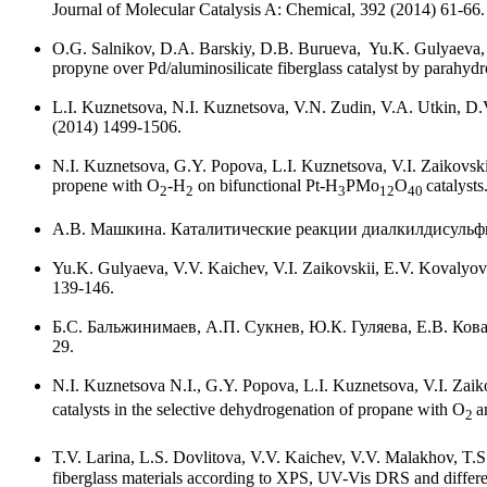
Journal of Molecular Catalysis A: Chemical, 392 (2014) 61-66.
O.G. Salnikov, D.A. Barskiy, D.B. Burueva, Yu.K. Gulyaeva, B
propyne over Pd/aluminosilicate fiberglass catalyst by parahy
L.I. Kuznetsova, N.I. Kuznetsova, V.N. Zudin, V.A. Utkin, D.V. 
(2014) 1499-1506.
N.I. Kuznetsova, G.Y. Popova, L.I. Kuznetsova, V.I. Zaikovski
propene with O
-H
on bifunctional Pt-H
PMo
O
catalyst
2
2
3
12
40
А.В. Машкина. Каталитические реакции диалкилдисульфидо
Yu.K. Gulyaeva, V.V. Kaichev, V.I. Zaikovskii, E.V. Kovalyov 
139-146.
Б.С. Бальжинимаев, А.П. Сукнев, Ю.К. Гуляева, Е.В. Кова
29.
N.I. Kuznetsova N.I., G.Y. Popova, L.I. Kuznetsova, V.I. Zaik
catalysts in the selective dehydrogenation of propane with O
a
2
T.V. Larina, L.S. Dovlitova, V.V. Kaichev, V.V. Malakhov, T.S. 
fiberglass materials according to XPS, UV-Vis DRS and differ