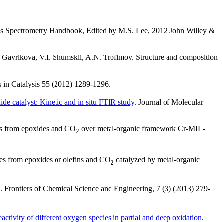
ss Spectrometry Handbook, Edited by M.S. Lee, 2012 John Willey &
. Gavrikova, V.I. Shumskii, A.N. Trofimov. Structure and composition
s in Catalysis 55 (2012) 1289-1296.
de catalyst: Kinetic and in situ FTIR study
. Journal of Molecular
is from epoxides and CO
over metal-organic framework Cr-MIL-
2
es from epoxides or olefins and CO
catalyzed by metal-organic
2
s. Frontiers of Chemical Science and Engineering, 7 (3) (2013) 279-
ctivity of different oxygen species in partial and deep oxidation
.