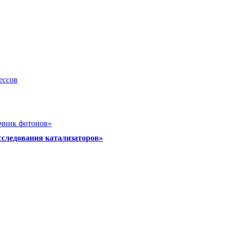
ессов
очник фотонов»
сследования катализаторов»