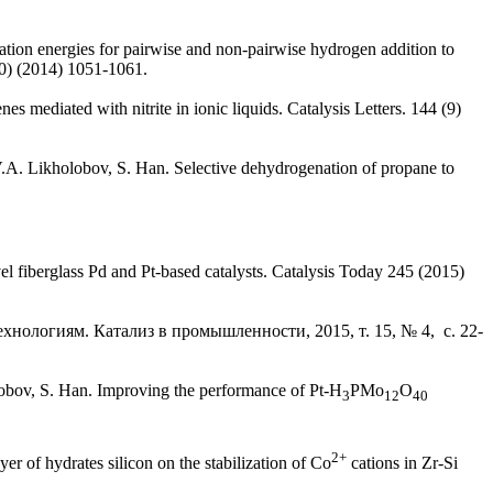
ion energies for pairwise and non-pairwise hydrogen addition to
10) (2014) 1051-1061.
 mediated with nitrite in ionic liquids. Catalysis Letters. 144 (9)
V.A. Likholobov, S. Han. Selective dehydrogenation of propane to
l fiberglass Pd and Pt-based catalysts. Catalysis Today 245 (2015)
хнологиям. Катализ в промышленности, 2015, т. 15, № 4, с. 22-
lobov, S. Han. Improving the performance of Pt-H
PMo
O
3
12
40
2+
r of hydrates silicon on the stabilization of Co
cations in Zr-Si