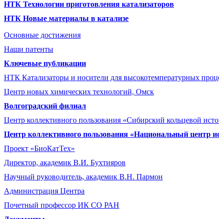
НТК Технологии приготовления катализаторов
НТК Новые материалы в катализе
Основные достижения
Наши патенты
Ключевые публикации
НТК Катализаторы и носители для высокотемпературных проц
Центр новых химических технологий, Омск
Волгоградский филиал
Центр коллективного пользования «Сибирский кольцевой ист
Центр коллективного пользования «Национальный центр и
Проект «БиоКатТех»
Директор, академик В.И. Бухтияров
Научный руководитель, академик В.Н. Пармон
Администрация Центра
Почетный профессор ИК СО РАН