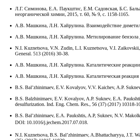
Л.Г. Симонова, Е.А. Паукштис, Е.М. Садовская, Б.С. Б
неорганической химии, 2015, т. 60, № 9, с. 1158-1165.
А.В. Машкина, Л.Н. Хайрулина. Взаимодействие диметилсу
А.В. Машкина, Л.Н. Хайрулина. Метилирование бензола д
N.I. Kuznetsova, V.N. Zudin, L.I. Kuznetsova, V.I. Zaikovskii,
General. 513 (2016) 30-38.
А.В. Машкина, Л.Н. Хайрулина. Каталитические реакции д
А.В. Машкина, Л.Н. Хайрулина. Каталитическая реакция д
B.S. Bal’zhinimaev, E.V. Kovalyov, V.V. Kaichev, A.P. Suknev, 
B.S. Balzhinimaev, E.V. Kovalyov, A.P. Suknev, E.A. Paukshtis
desulfurization. Ind. Eng. Chem. Res., 56 (37) (2017) 10318-1
B.S. Bal’zhinimaev, E.A. Paukshtis, A.P, Suknev, N.V. Makolki
DOI: 10.1016/j.jechem.2017.07.018.
N.I. Kuznetsova,
B.S. Bal’zhinimaev, A.Bhattacharyya, J.T. Wal