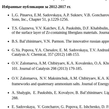
Избранные публикации за 2012-2017 гг.
L.G. Pinaeva, E.M. Sadovskaya, A.P. Suknev, V.B. Goncharov,
Sons, Inc., Chapter 51, p.1229-1256.
T.S. Glazneva, V.V. Kaichev, E.A. Paukshtis, D.F. Khabibulin,
of the surface layer of Zr-containing fiberglass materials. Jou
B.S. Bal’zhinimaev, V.N. Parmon. The innovative russian approa
G.Ya. Popova, Y.A. Chesalov, E. M. Sadovskaya, T.V. Andru
Catalysis A: Chemical, 357 (2012) 148-153.
O.V. Zalomaeva, A.M. Chibiryaev, K.A. Kovalenko, O.A. Khol
101. Journal of Catalysis 298 (2013) 179-185.
O.V. Zalomaeva,
N.V. Maksimchuk, A.M. Chibiryaev, K.A. Kova
frameworks and quaternary ammonium salts. Journal of Energy
A. Shalygin, E. Paukshtis, E. Kovalyov, B. Bal’zhinimaev. Lig
288.
E. Sadovskaya, V. Goncharov, G. Popova, E. Ishchenko, D. F