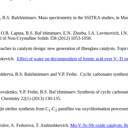
 B.S. Balzhinimaev. Mass spectrometry in the SSITKA studies, in Ma
 O.B. Lapina, B.S. Bal’zhinimaev, E.N. Zhurba, I.A. Lavrinovich, I.N
rnal of Non-Crystalline Solids 358 (2012) 1053-1058.
ches to catalysts design: new generation of fiberglass catalysts. Topic
shkevich.
Effect of water on decomposition of formic acid over V–Ti oxi
deeva, B.S. Balzhinimaev and V.P. Fedin. Cyclic carbonates synthes
lenko, V.P. Fedin, B.S. Bal’zhinimaev. Synthesis of cyclic carbonat
 Chemistry 22(1) (2013) 130-135.
ht olefins synthesis from C
-C
paraffins via oxychlorination processe
1
2
rolov, A. Fedorova, T. Andrushkevich.
Mo-V-Te-Nb oxide catalysts: Rea