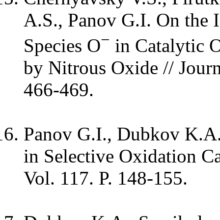
A.S., Panov G.I. On the
−
Species O
in Catalytic 
by Nitrous Oxide // Journ
466-469.
Panov G.I., Dubkov K.A.
in Selective Oxidation Ca
Vol. 117. P. 148-155.