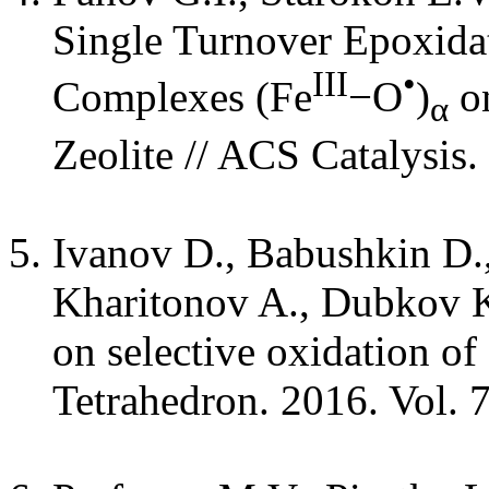
Single Turnover Epoxidat
III
•
Complexes (Fe
−O
)
on
α
Zeolite // ACS Catalysis.
Ivanov D., Babushkin D.
Kharitonov A., Dubkov K.
on selective oxidation of 
Tetrahedron. 2016. Vol. 