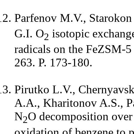
Parfenov M.V., Starokon
G.I. O
isotopic exchange
2
radicals on the FeZSM-5 s
263. P. 173-180.
Pirutko L.V., Chernyavsk
A.A., Kharitonov A.S., Pa
N
O decomposition over
2
oxidation of benzene to p