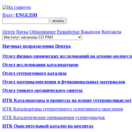
Вход
|
ENGLISH
Центр
Наука
Образование
Разработки
Вакансии
Контакты
Научные подразделения Центра
Отдел физико-химических исследований на атомно-молекул
Отдел исследования катализаторов
Отдел гетерогенного катализа
Отдел материаловедения и функциональных материалов
Отдел тонкого органического синтеза
НТК Катализаторы и процессы на основе гетерополикислот
НТК Катализаторы гетерогенного селективного окисления
НТК Каталитические превращения углеводородов
НТК Окислительный катализ на цеолитах