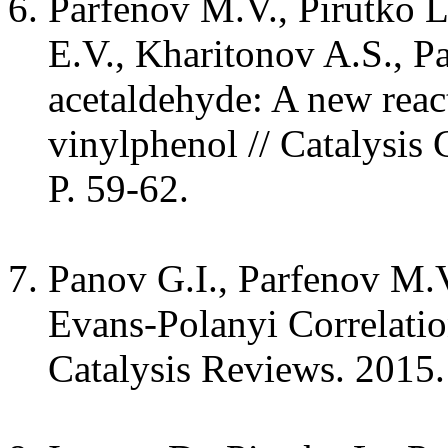
Parfenov M.V., Pirutko L
E.V., Kharitonov A.S., P
acetaldehyde: A new react
vinylphenol // Catalysis
P. 59-62.
Panov G.I., Parfenov M.
Evans-Polanyi Correlation
Catalysis Reviews. 2015. 