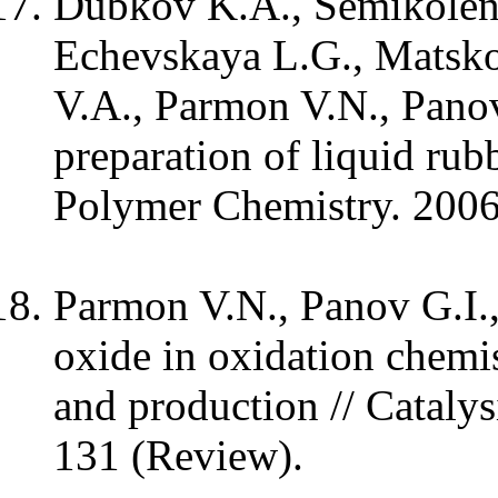
Dubkov K.A., Semikoleno
Echevskaya L.G., Matsko
V.A., Parmon V.N., Panov
preparation of liquid rub
Polymer Chemistry. 2006.
Parmon V.N., Panov G.I.,
oxide in oxidation chemis
and production // Catalys
131 (Review).