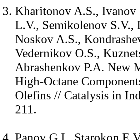
Kharitonov A.S., Ivanov 
L.V., Semikolenov S.V.,
Noskov A.S., Kondrashe
Vedernikov O.S., Kuznets
Abrashenkov P.A. New Me
High-Octane Components
Olefins // Catalysis in In
211.
Panov G.I., Starokon E.V