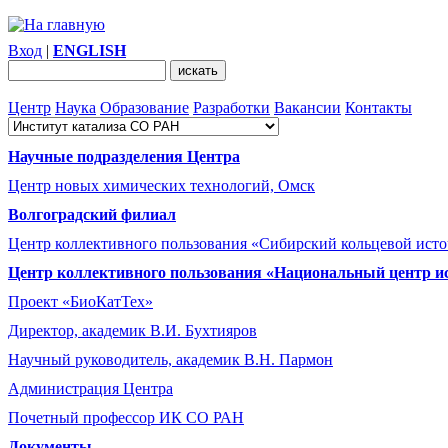
Вход
|
ENGLISH
Центр
Наука
Образование
Разработки
Вакансии
Контакты
Научные подразделения Центра
Центр новых химических технологий, Омск
Волгоградский филиал
Центр коллективного пользования «Сибирский кольцевой ист
Центр коллективного пользования «Национальный центр и
Проект «БиоКатТех»
Директор, академик В.И. Бухтияров
Научный руководитель, академик В.Н. Пармон
Администрация Центра
Почетный профессор ИК СО РАН
Документы