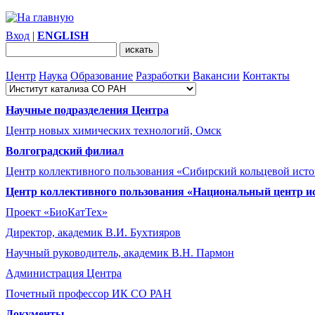
Вход
|
ENGLISH
Центр
Наука
Образование
Разработки
Вакансии
Контакты
Научные подразделения Центра
Центр новых химических технологий, Омск
Волгоградский филиал
Центр коллективного пользования «Сибирский кольцевой ист
Центр коллективного пользования «Национальный центр и
Проект «БиоКатТех»
Директор, академик В.И. Бухтияров
Научный руководитель, академик В.Н. Пармон
Администрация Центра
Почетный профессор ИК СО РАН
Документы