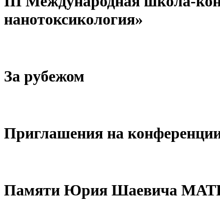
III Международная школа-ко
нанотоксикология»
За рубежом
Приглашения на конференци
Памяти Юрия Шаевича МА