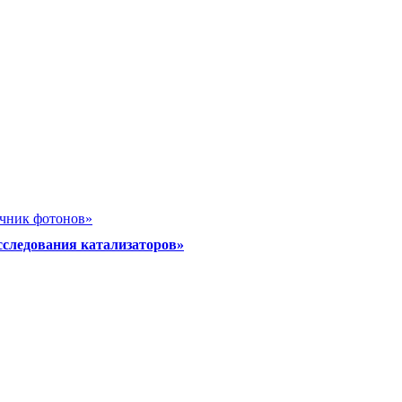
очник фотонов»
сследования катализаторов»