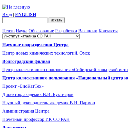
Вход
|
ENGLISH
Центр
Наука
Образование
Разработки
Вакансии
Контакты
Научные подразделения Центра
Центр новых химических технологий, Омск
Волгоградский филиал
Центр коллективного пользования «Сибирский кольцевой ист
Центр коллективного пользования «Национальный центр и
Проект «БиоКатТех»
Директор, академик В.И. Бухтияров
Научный руководитель, академик В.Н. Пармон
Администрация Центра
Почетный профессор ИК СО РАН
Документы