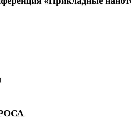
нференция «Прикладные нанот
и
ТРОСА