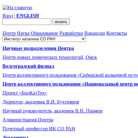
Вход
|
ENGLISH
Центр
Наука
Образование
Разработки
Вакансии
Контакты
Научные подразделения Центра
Центр новых химических технологий, Омск
Волгоградский филиал
Центр коллективного пользования «Сибирский кольцевой ист
Центр коллективного пользования «Национальный центр и
Проект «БиоКатТех»
Директор, академик В.И. Бухтияров
Научный руководитель, академик В.Н. Пармон
Администрация Центра
Почетный профессор ИК СО РАН
Документы