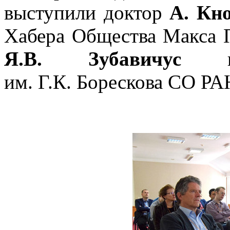
выступили доктор
А. Кн
Хабера Общества Макса Пл
Я.В. Зубавичус
из 
им. Г.К. Борескова
СО РАН