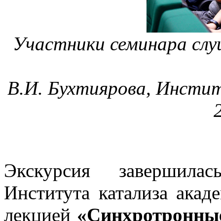
Участники семинара сл
В.И. Бухтиярова, Инсти
Экскурсия завершилас
Института катализа ака
лекцией
«Синхротронные