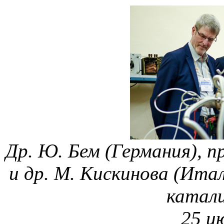
Др. Ю. Бем (Германия), пр
и др. М. Кискинова (Ита
катал
25 ию