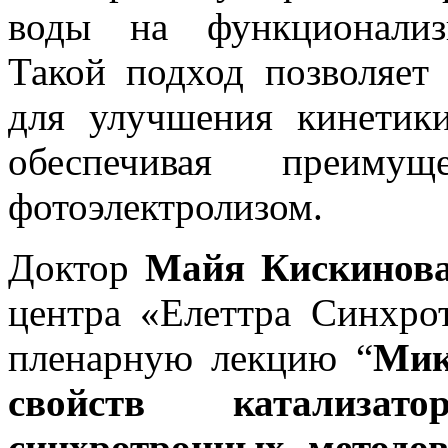
воды на функционализи
Такой подход позволяет 
для улучшения кинетики
обеспечивая преим
фотоэлектролизом.
Доктор
Майя Кискинов
центра «Елеттра Синхро
пленарную лекцию “
Мик
свойств катали­за
синхротронных методов