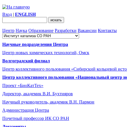
Вход
|
ENGLISH
Центр
Наука
Образование
Разработки
Вакансии
Контакты
Научные подразделения Центра
Центр новых химических технологий, Омск
Волгоградский филиал
Центр коллективного пользования «Сибирский кольцевой ист
Центр коллективного пользования «Национальный центр и
Проект «БиоКатТех»
Директор, академик В.И. Бухтияров
Научный руководитель, академик В.Н. Пармон
Администрация Центра
Почетный профессор ИК СО РАН
Документы