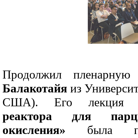
Продолжил пленарну
Балакотайя
из Университ
США). Его лекци
реактора для парци
окисления»
была посв