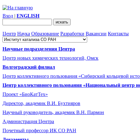
Вход
|
ENGLISH
Центр
Наука
Образование
Разработки
Вакансии
Контакты
Научные подразделения Центра
Центр новых химических технологий, Омск
Волгоградский филиал
Центр коллективного пользования «Сибирский кольцевой ист
Центр коллективного пользования «Национальный центр и
Проект «БиоКатТех»
Директор, академик В.И. Бухтияров
Научный руководитель, академик В.Н. Пармон
Администрация Центра
Почетный профессор ИК СО РАН
Документы