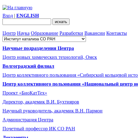
Вход
|
ENGLISH
Центр
Наука
Образование
Разработки
Вакансии
Контакты
Научные подразделения Центра
Центр новых химических технологий, Омск
Волгоградский филиал
Центр коллективного пользования «Сибирский кольцевой ист
Центр коллективного пользования «Национальный центр и
Проект «БиоКатТех»
Директор, академик В.И. Бухтияров
Научный руководитель, академик В.Н. Пармон
Администрация Центра
Почетный профессор ИК СО РАН
Документы