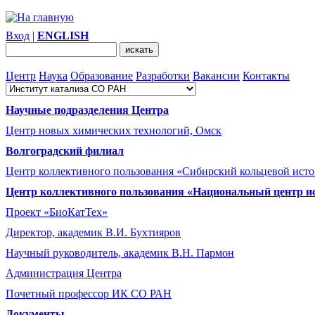
Вход
|
ENGLISH
Центр
Наука
Образование
Разработки
Вакансии
Контакты
Научные подразделения Центра
Центр новых химических технологий, Омск
Волгоградский филиал
Центр коллективного пользования «Сибирский кольцевой ист
Центр коллективного пользования «Национальный центр и
Проект «БиоКатТех»
Директор, академик В.И. Бухтияров
Научный руководитель, академик В.Н. Пармон
Администрация Центра
Почетный профессор ИК СО РАН
Документы