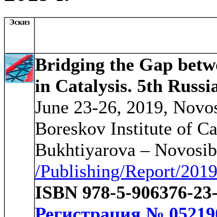
Эскиз
Bridging the Gap betw
in Catalysis. 5th Rus
June 23-26, 2019, Novosi
Boreskov Institute of Cat
Bukhtiyarova – Novosib
/Publishing/Report/2
ISBN 978-5-906376-23
Регистрация № 05219