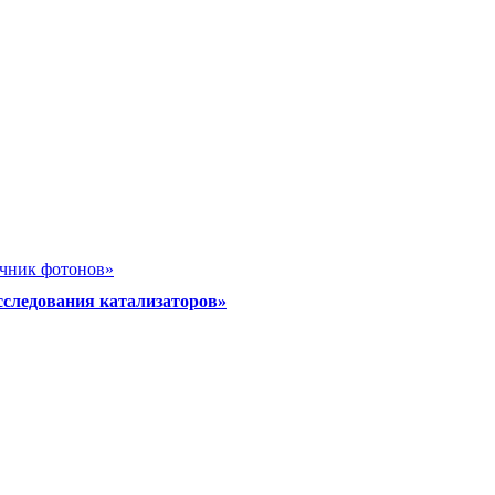
очник фотонов»
сследования катализаторов»