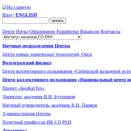
Вход
|
ENGLISH
Центр
Наука
Образование
Разработки
Вакансии
Контакты
Научные подразделения Центра
Центр новых химических технологий, Омск
Волгоградский филиал
Центр коллективного пользования «Сибирский кольцевой ист
Центр коллективного пользования «Национальный центр и
Проект «БиоКатТех»
Директор, академик В.И. Бухтияров
Научный руководитель, академик В.Н. Пармон
Администрация Центра
Почетный профессор ИК СО РАН
Документы